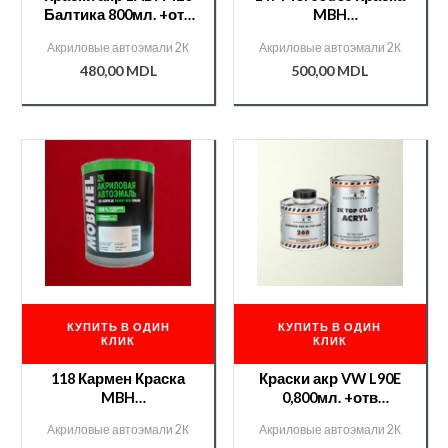
Балтика 800мл. +отв
MBH
400мл./12600/
акр.0,75л.+отв.9900
Акриловые автоэмали 2К
Акриловые автоэмали 2К
Chameleon/51253/
0,375л./000000275/
480,00
MDL
500,00
MDL
КУПИТЬ В ОДИН
КУПИТЬ В ОДИН
КЛИК
КЛИК
118 Кармен Краска
Краски акр VW L90E
MBH
0,800мл. +отв
акр.0,75л.+отв.9900
400мл./12600/
Акриловые автоэмали 2К
Акриловые автоэмали 2К
0,375л./000000219/
Chameleon/51276/