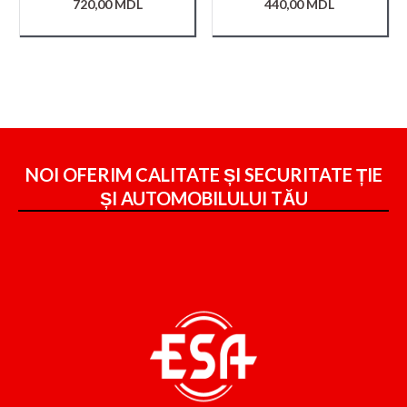
720,00
MDL
440,00
MDL
NOI OFERIM CALITATE ȘI SECURITATE ȚIE
ȘI
AUTOMOBILULUI TĂU