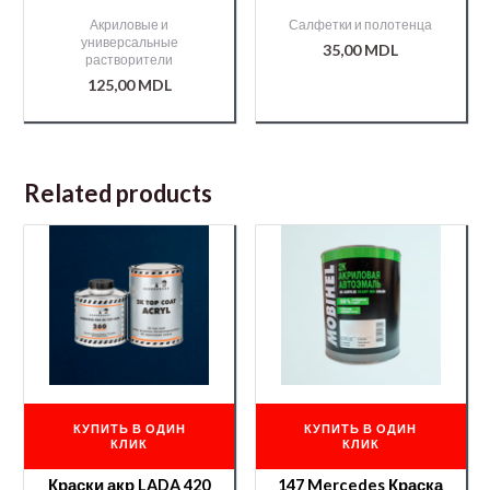
0,9л
антистатические
Акриловые и
Салфетки и полотенца
универсальные
35,00
MDL
растворители
125,00
MDL
Related products
КУПИТЬ В ОДИН
КУПИТЬ В ОДИН
КЛИК
КЛИК
Краски акр LADA 420
147 Mercedes Краска