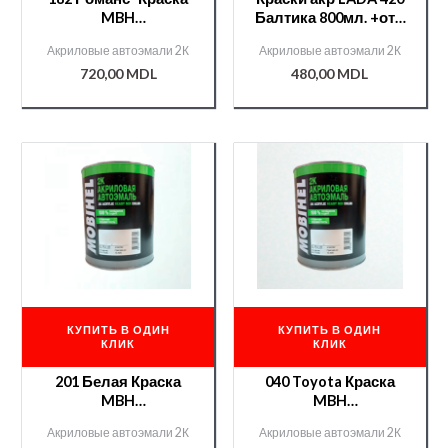
MBH
Балтика 800мл. +отв
акр.0,75л.+отв.9900
400мл./12600/
Акриловые автоэмали 2К
Акриловые автоэмали 2К
0,375л./000000316/
Chameleon/51253/
720,00
MDL
480,00
MDL
КУПИТЬ В ОДИН
КУПИТЬ В ОДИН
КЛИК
КЛИК
201 Белая Краска
040 Toyota Краска
MBH
MBH
акр.0,75л.+отв.9900
акр.0,75л.+отв.9900
Акриловые автоэмали 2К
Акриловые автоэмали 2К
0,375л./000000329/
0,375л./000000040/