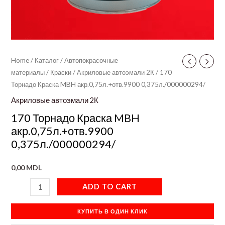
Home
/
Каталог
/
Автопокрасочные
материалы
/
Краски
/
Акриловые автоэмали 2К
/ 170
Торнадо Краска MBH акр.0,75л.+отв.9900 0,375л./000000294/
Акриловые автоэмали 2К
170 Торнадо Краска MBH
акр.0,75л.+отв.9900
0,375л./000000294/
0,00
MDL
ADD TO CART
КУПИТЬ В ОДИН КЛИК