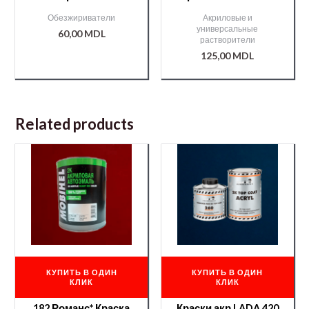
ПЭТ 0,4л
0,9л
Обезжириватели
Акриловые и
универсальные
60,00
MDL
растворители
125,00
MDL
Related products
КУПИТЬ В ОДИН
КУПИТЬ В ОДИН
КЛИК
КЛИК
182 Романс* Краска
Краски акр LADA 420