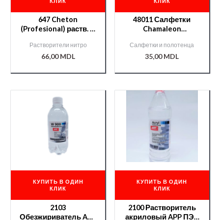
КЛИК
КЛИК
647 Cheton
48011 Салфетки
(Profesional) раств. —
Chamaleon
0,9 л.
антистатические
Растворители нитро
Салфетки и полотенца
66,00
MDL
35,00
MDL
КУПИТЬ В ОДИН
КУПИТЬ В ОДИН
КЛИК
КЛИК
2103
2100 Растворитель
Обезжириватель APP
акриловый APP ПЭТ