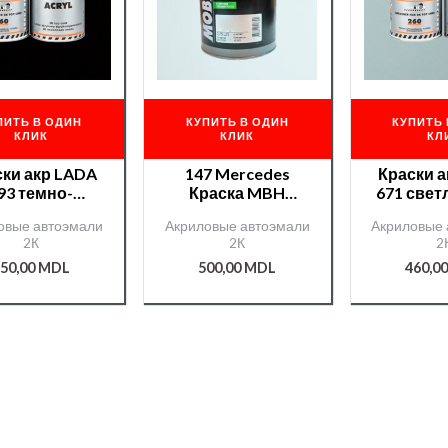
ПИТЬ В ОДИН
КУПИТЬ В ОДИН
КУПИТЬ 
КЛИК
КЛИК
КЛ
ки акр LADA
147 Mercedes
Краски 
93 темно-
Краска MBH
671 свет
оричневая
акр.0,75л.+отв.990
0,800м
овые автоэмали
Акриловые автоэмали
Акриловые 
800мл. +отв
0
400мл.
2К
2К
2
0мл./12600/
0,375л./000000275/
Chameleo
50,00
MDL
500,00
MDL
460,0
eleon/51275/