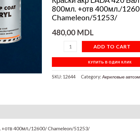
+отв
800мл. +отв 400мл./1260
400мл./12600/
Chameleon/51253/
Chameleon/51253/
480,00
MDL
quantity
ADD TO CART
КУПИТЬ В ОДИН КЛИК
SKU:
12644
Category:
Акриловые автоэм
on
. +отв 400мл./12600/ Chameleon/51253/