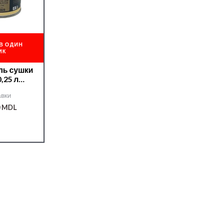
В ОДИН
ИК
ль сушки
,25 л
08178/
вки
0
MDL