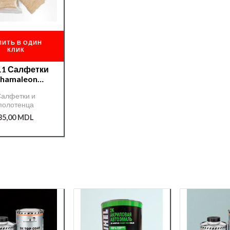
ПИТЬ В ОДИН
КЛИК
фетки
hamaleon
статические
алфетки и
полотенца
35,00
MDL