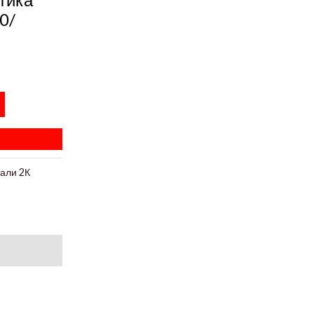
0/
али 2К