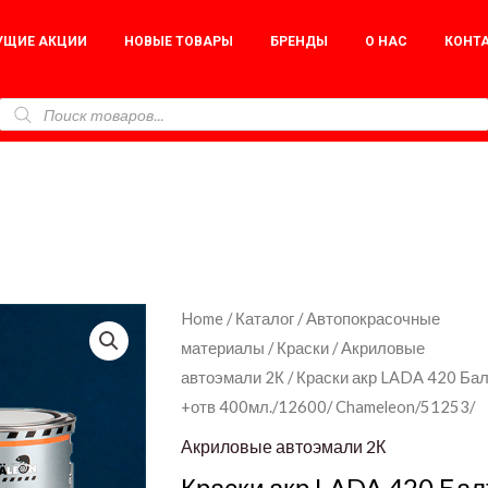
УЩИЕ АКЦИИ
НОВЫЕ ТОВАРЫ
БРЕНДЫ
О НАС
КОНТ
Краски
Home
/
Каталог
/
Автопокрасочные
материалы
/
Краски
/
Акриловые
акр
автоэмали 2К
/ Краски акр LADA 420 Ба
LADA
+отв 400мл./12600/ Chameleon/51253/
420
Балтика
Акриловые автоэмали 2К
800мл.
Краски акр LADA 420 Бал