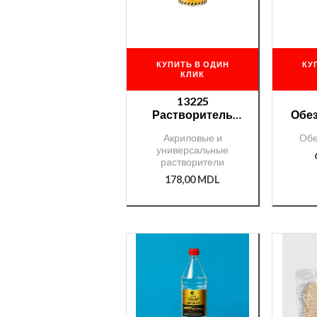
КУПИТЬ В ОДИН
КУ
КЛИК
13225
Растворитель
Обе
Chamäleon Uni д/
AP
Акриловые и
Обе
акрилов.
универсальные
продуктов — 1л.
растворители
178,00
MDL