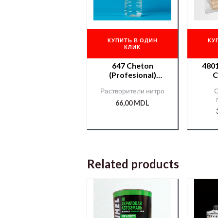
КУПИТЬ В ОДИН
КУ
КЛИК
647 Cheton
48011 Сал
(Profesional)
C
раств. — 0,9 л.
анти
Растворители нитро
С
66,00
MDL
Related products