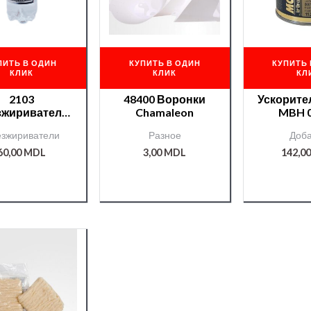
ПИТЬ В ОДИН
КУПИТЬ В ОДИН
КУПИТЬ 
КЛИК
КЛИК
КЛ
2103
48400 Воронки
Ускорите
зжириватель
Chamaleon
MBH 0
P ПЭТ 0,4л
/0000
зжириватели
Разное
Доба
60,00
MDL
3,00
MDL
142,0