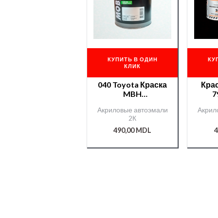
КУПИТЬ В ОДИН
КУ
КЛИК
040 Toyota Краска
Крас
MBH
7
акр.0,75л.+отв.990
к
Акриловые автоэмали
Акрил
0
0,
2К
0,375л./000000040/
40
490,00
MDL
4
Cham