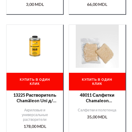
3,00
MDL
66,00
MDL
КУПИТЬ В ОДИН
КУПИТЬ В ОДИН
КЛИК
КЛИК
13225 Растворитель
48011 Салфетки
Chamäleon Uni д/
Chamaleon
акрилов. продуктов
антистатические
Акриловые и
Салфетки и полотенца
— 1л.
универсальные
35,00
MDL
растворители
178,00
MDL