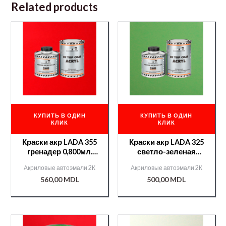
Related products
КУПИТЬ В ОДИН
КУПИТЬ В ОДИН
КЛИК
КЛИК
Краски акр LADA 355
Краски акр LADA 325
гренадер 0,800мл.
светло-зеленая
+отв 400мл./12600/
0,800мл. +отв
Акриловые автоэмали 2К
Акриловые автоэмали 2К
Chameleon/51244/
400мл./12600/
560,00
MDL
500,00
MDL
Chameleon/51242/