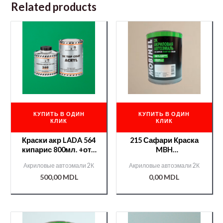
Related products
КУПИТЬ В ОДИН
КУПИТЬ В ОДИН
КЛИК
КЛИК
Краски акр LADA 564
215 Сафари Краска
кипарис 800мл. +отв
MBH
400мл./12600/
акр.0,75л.+отв.9900
Акриловые автоэмали 2К
Акриловые автоэмали 2К
Chameleon/51269/
0,375л./000000373/
500,00
MDL
0,00
MDL