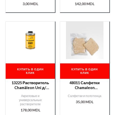
3,00
MDL
142,00
MDL
КУПИТЬ В ОДИН
КУПИТЬ В ОДИН
КЛИК
КЛИК
13225 Растворитель
48011 Салфетки
Chamäleon Uni д/
Chamaleon
акрилов. продуктов
антистатические
Акриловые и
Салфетки и полотенца
— 1л.
универсальные
35,00
MDL
растворители
178,00
MDL