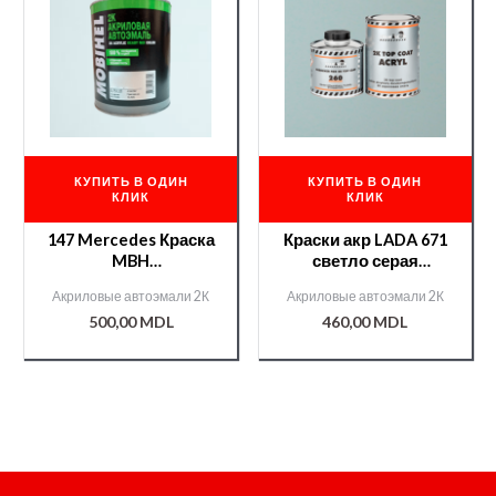
КУПИТЬ В ОДИН
КУПИТЬ В ОДИН
КЛИК
КЛИК
147 Mercedes Краска
Краски акр LADA 671
MBH
светло серая
акр.0,75л.+отв.9900
0,800мл. +отв
Акриловые автоэмали 2К
Акриловые автоэмали 2К
0,375л./000000275/
400мл./12600/
500,00
MDL
460,00
MDL
Chameleon/51273/