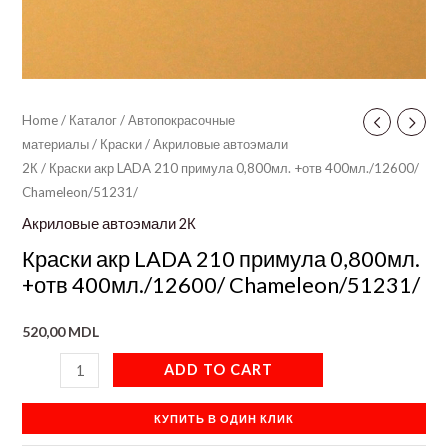
Home
/
Каталог
/
Автопокрасочные
материалы
/
Краски
/
Акриловые автоэмали
2К
/ Краски акр LADA 210 примула 0,800мл. +отв 400мл./12600/
Chameleon/51231/
Акриловые автоэмали 2К
Краски акр LADA 210 примула 0,800мл.
+отв 400мл./12600/ Chameleon/51231/
520,00
MDL
ADD TO CART
КУПИТЬ В ОДИН КЛИК