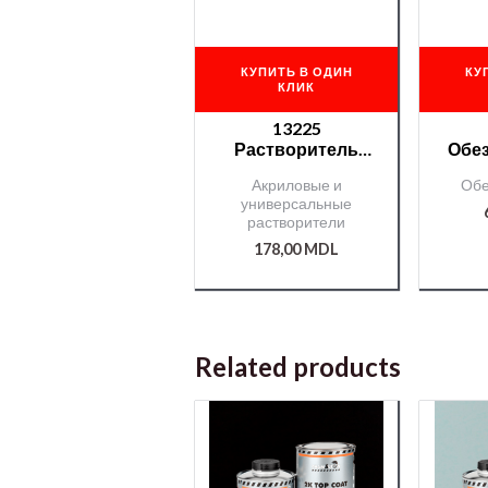
КУПИТЬ В ОДИН
КУ
КЛИК
13225
Растворитель
Обе
Chamäleon Uni д/
AP
Акриловые и
Обе
акрилов.
универсальные
продуктов — 1л.
растворители
178,00
MDL
Related products