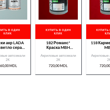
ПИТЬ В ОДИН
КУПИТЬ В ОДИН
КУПИТЬ 
КЛИК
КЛИК
КЛ
ки акр LADA
182 Романс*
118 Карм
светло серая
Краска MBH
M
800мл. +отв
акр.0,75л.+отв.990
акр.0,75л
овые автоэмали
Акриловые автоэмали
Акриловые 
0мл./12600/
0
2К
2К
2
eleon/51273/
0,375л./000000316/
0,375л./0
60,00
MDL
720,00
MDL
720,0