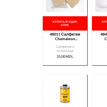
КУПИТЬ В ОДИН
КУ
КЛИК
48011 Салфетки
484
Chamaleon
C
антистатические
Салфетки и
полотенца
35,00
MDL