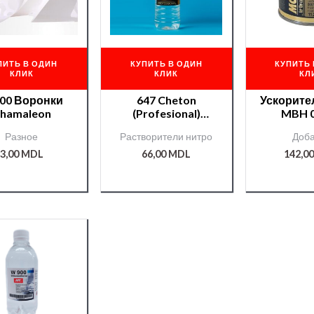
ПИТЬ В ОДИН
КУПИТЬ В ОДИН
КУПИТЬ 
КЛИК
КЛИК
КЛ
00 Воронки
647 Cheton
Ускорите
hamaleon
(Profesional)
MBH 0
раств. — 0,9 л.
/0000
Разное
Растворители нитро
Доба
3,00
MDL
66,00
MDL
142,0