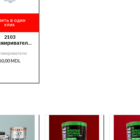
ПИТЬ В ОДИН
КЛИК
2103
зжириватель
P ПЭТ 0,4л
зжириватели
60,00
MDL