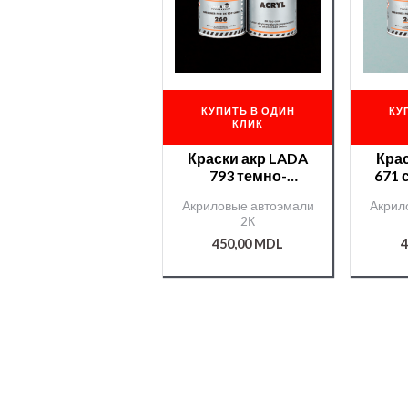
КУПИТЬ В ОДИН
КУ
КЛИК
Краски акр LADA
Крас
793 темно-
671 
коричневая
0,
Акриловые автоэмали
Акрил
0,800мл. +отв
40
2К
400мл./12600/
Cham
450,00
MDL
4
Chameleon/51275/