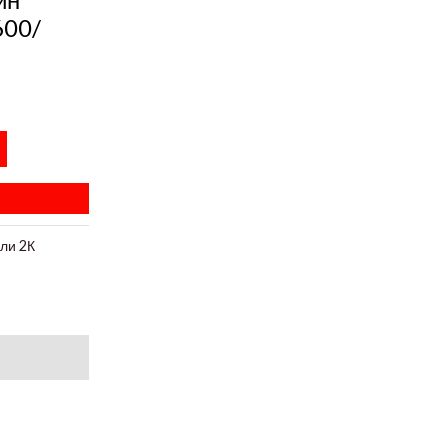
600/
ли 2К