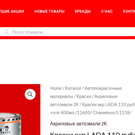
УЩИЕ АКЦИИ
НОВЫЕ ТОВАРЫ
БРЕНДЫ
О НАС
КОНТ
Краски
Home
/
Каталог
/
Автопокрасочные
материалы
/
Краски
/
Акриловые
акр
автоэмали 2К
/ Краски акр LADA 110 руб
LADA
+отв 400мл./12600/ Chameleon/51218/
110
рубин
Акриловые автоэмали 2К
0,800мл.
Краски акр LADA 110 руб