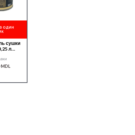
В ОДИН
ИК
ль сушки
,25 л
08178/
вки
0
MDL