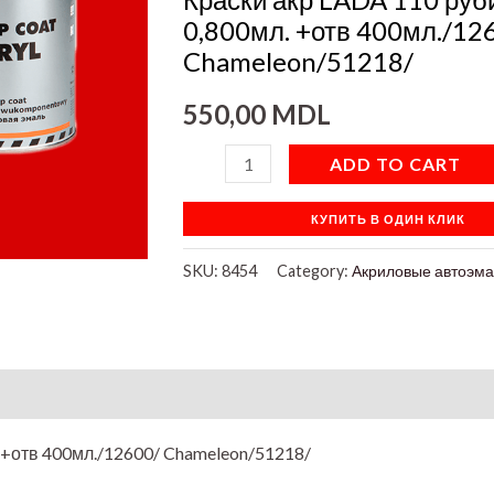
+отв
0,800мл. +отв 400мл./12
400мл./12600/
Chameleon/51218/
Chameleon/51218/
550,00
MDL
quantity
ADD TO CART
КУПИТЬ В ОДИН КЛИК
SKU:
8454
Category:
Акриловые автоэма
on
 +отв 400мл./12600/ Chameleon/51218/