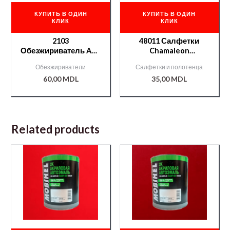
КУПИТЬ В ОДИН
КУПИТЬ В ОДИН
КЛИК
КЛИК
2103
48011 Салфетки
Обезжириватель APP
Chamaleon
ПЭТ 0,4л
антистатические
Обезжириватели
Салфетки и полотенца
60,00
MDL
35,00
MDL
Related products