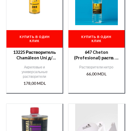
КУПИТЬ В ОДИН
КУПИТЬ В ОДИН
КЛИК
КЛИК
13225 Растворитель
647 Cheton
Chamäleon Uni д/
(Profesional) раств. —
акрилов. продуктов
0,9 л.
Акриловые и
Растворители нитро
— 1л.
универсальные
66,00
MDL
растворители
178,00
MDL