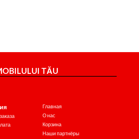
OBILULUI TĂU
Главная
ия
О нас
заказа
Корзина
плата
Наши партнёры