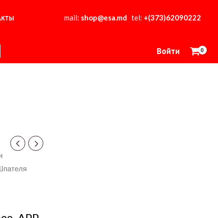
mail:
shop@esa.md
tel:
+(373)62090222
АКТЫ
Войти
и
Шпателя
сс. APP