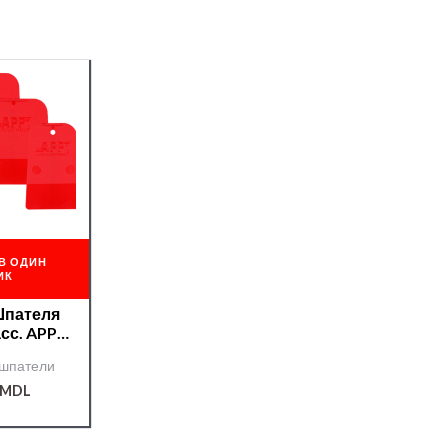
В ОДИН
ИК
Шпателя
сс. APP
кт 3шт.
 шпатели
MDL