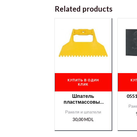
Related products
КУПИТЬ В ОДИН
КУ
КЛИК
Шпатель
055
пластмассовый
Рак
зуб 7х7мм 225мм
Ракеля и шпатели
/T05973/
30,00
MDL