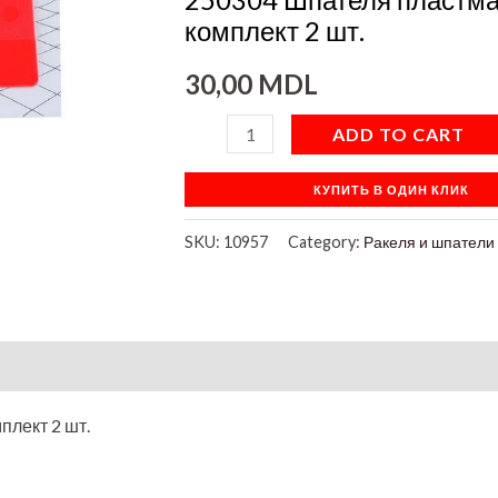
шт.
комплект 2 шт.
quantity
30,00
MDL
ADD TO CART
КУПИТЬ В ОДИН КЛИК
SKU:
10957
Category:
Ракеля и шпатели
плект 2 шт.