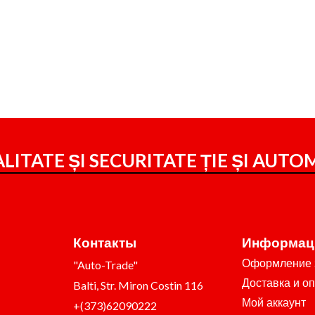
LITATE ȘI SECURITATE ȚIE ȘI
AUTOM
Контакты
Информац
Оформление 
"Auto-Trade"
Доставка и о
Balti, Str. Miron Costin 116
Мой аккаунт
+(373)62090222