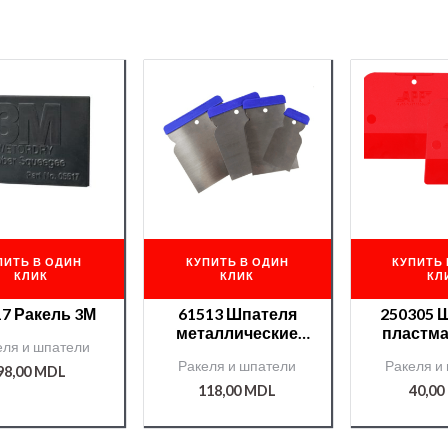
ПИТЬ В ОДИН
КУПИТЬ В ОДИН
КУПИТЬ 
КЛИК
КЛИК
КЛ
17 Ракель 3М
61513 Шпателя
250305 
металлические
пластма
еля и шпатели
Roberlo к-кт. 4шт.
компле
Ракеля и шпатели
Ракеля и
98,00
MDL
118,00
MDL
40,00