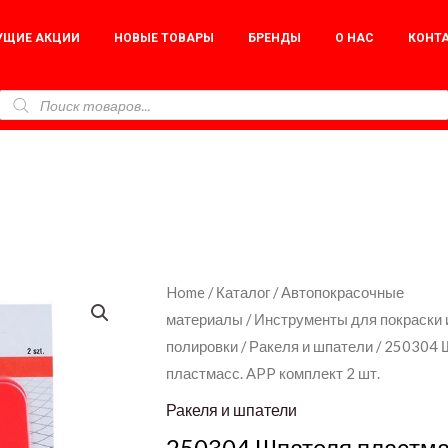
УЩИЕ АКЦИИ
НОВЫЕ ТОВАРЫ
БРЕНДЫ
О НАС
КОНТ
250304
Home
/
Каталог
/
Автопокрасочные
материалы
/
Инструменты для покраски 
Шпателя
полировки
/
Ракеля и шпатели
/ 250304 
пластмасс.
пластмасс. APP комплект 2 шт.
APP
комплект
Ракеля и шпатели
2
250304 Шпателя пластма