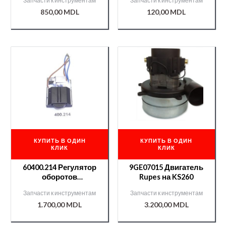
Запчасти к инструментам
Запчасти к инструментам
PNT 30 30мл
850,00
MDL
120,00
MDL
КУПИТЬ В ОДИН
КУПИТЬ В ОДИН
КЛИК
КЛИК
60400.214 Регулятор
9GE07015 Двигатель
оборотов
Rupes на KS260
BR65/63/SL42
Запчасти к инструментам
Запчасти к инструментам
1.700,00
MDL
3.200,00
MDL