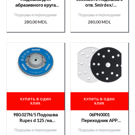
абразивного круга
отв. Smirdex/
d148mm черная 6
подходит для
Подошвы и переходники
Подошвы и переходники
отв.PalmSanderPad
Scorpio, ER/TE и
280,00
MDL
280,00
MDL
/000003261/
FESTO
КУПИТЬ В ОДИН
КУПИТЬ В ОДИН
КЛИК
КЛИК
980.027N/5 Подошва
06PN0001
Rupes d 125 /на
Переходник APP
LHR15ES Big Food
(мягкая
Подошвы и переходники
Подошвы и переходники
подложка)14+1(деш).