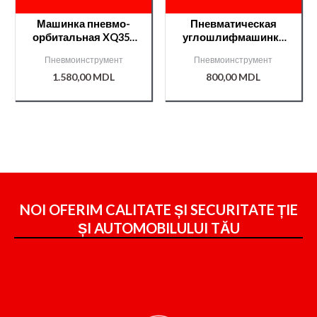
Машинка пневмо-
Пневматическая
орбитальная XQ354
углошлифмашинка
CP 2.5mm /000007605/
патрон 6мм /T81110/
Пневмоинструмент
Пневмоинструмент
1.580,00
MDL
800,00
MDL
NOI OFERIM CALITATE ȘI SECURITATE ȚIE
ȘI
AUTOMOBILULUI TĂU