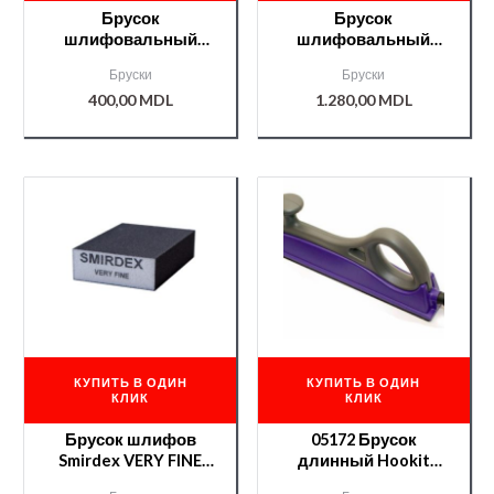
Брусок
Брусок
шлифовальный
шлифовальный
метал Smirdex(966)
пласт. с
Бруски
Бруски
/000008377/
пылеотводом
400,00
MDL
1.280,00
MDL
Smirdex 14отв (966)
/000008378/
КУПИТЬ В ОДИН
КУПИТЬ В ОДИН
КЛИК
КЛИК
Брусок шлифов
05172 Брусок
Smirdex VERY FINE
длинный Hookit
100*70*25мм/0000020
Dust Free, 70 х 396,