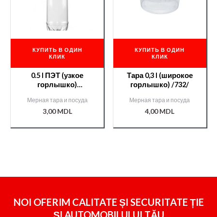
КУПИТЬ В ОДИН
КУПИТЬ В ОДИН
КЛИК
КЛИК
0.5 l ПЭТ (узкое
Тара 0,3 l (широкое
горлышко)
горлышко) /732/
/392330100/
Мерная тара и посуда
Мерная тара и посуда
3,00
MDL
4,00
MDL
NOI OFERIM CALITATE ȘI SECURITATE ȚIE
ȘI
AUTOMOBILULUI TĂU