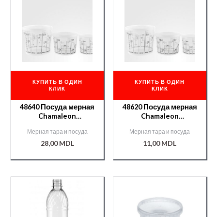
КУПИТЬ В ОДИН
КУПИТЬ В ОДИН
КЛИК
КЛИК
48640 Посуда мерная
48620 Посуда мерная
Chamaleon
Chamaleon
2300мл.+крышка
750мл.+крышка
Мерная тара и посуда
Мерная тара и посуда
48644
48622
28,00
MDL
11,00
MDL