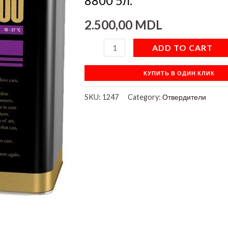
8800 5л.
2.500,00
MDL
ADD TO CART
КУПИТЬ В ОДИН КЛИК
SKU:
1247
Category:
Отвердители