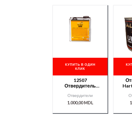
КУПИТЬ В ОДИН
КУ
КЛИК
12507
От
Отвердитель
Hart
Chamaleon UNI
Отвердители
О
2,5л.
1.000,00
MDL
1