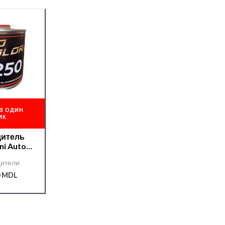
В ОДИН
ИК
дитель
ni Auto-
Color 0,5 л
ители
0
MDL