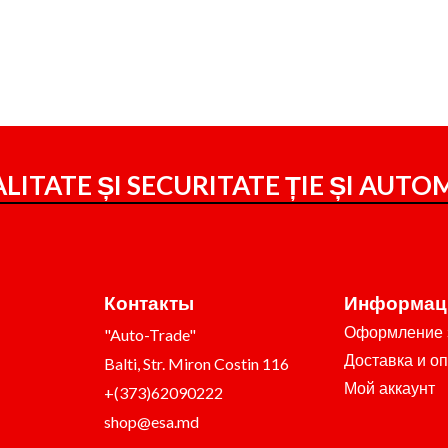
LITATE ȘI SECURITATE ȚIE ȘI
AUTOM
Контакты
Информац
Оформление 
"Auto-Trade"
Доставка и о
Balti, Str. Miron Costin 116
Мой аккаунт
+(373)62090222
shop@esa.md