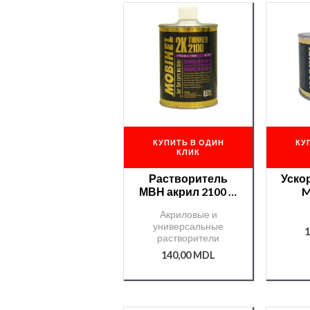
КУПИТЬ В ОДИН
КУ
КЛИК
Растворитель
Уско
МВН акрил 2100 —
M
0,5l /000003562/
/
Акриловые и
универсальные
1
растворители
140,00
MDL