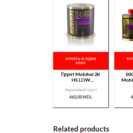
КУПИТЬ В ОДИН
КУ
КЛИК
Грунт Mobihel 2K
00
HS LOW
Mobih
(черный)1л.+
+ о
Акриловый грунт
(000002287)отв.70
0 0,25л.
460,00
MDL
4
Related products