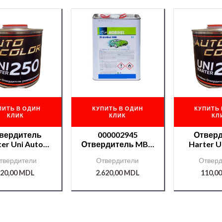
ПИТЬ В ОДИН
КУПИТЬ В ОДИН
КУПИТЬ 
КЛИК
КЛИК
КЛ
вердитель
000002945
Отвер
er Uni Auto-
Отвердитель MBH
Harter U
Color 0.4 л
9900 5л
твердители
Отвердители
Отверд
20,00
MDL
2.620,00
MDL
110,0