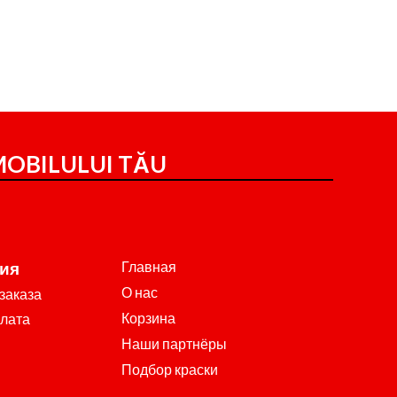
OBILULUI TĂU
Главная
ия
О нас
заказа
Корзина
плата
Наши партнёры
Подбор краски