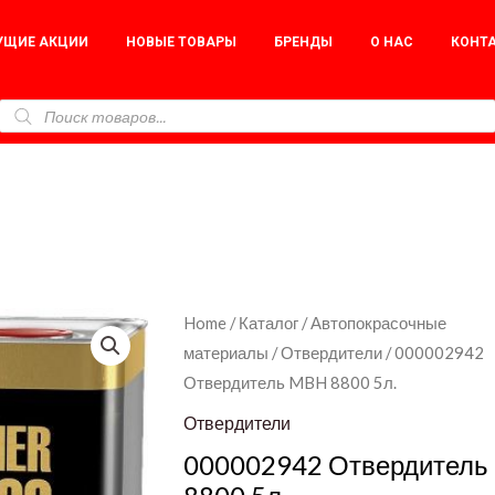
УЩИЕ АКЦИИ
НОВЫЕ ТОВАРЫ
БРЕНДЫ
О НАС
КОНТ
000002942
Home
/
Каталог
/
Автопокрасочные
материалы
/
Отвердители
/ 000002942
Отвердитель
Отвердитель MBH 8800 5л.
MBH
8800
Отвердители
5л.
000002942 Отвердител
quantity