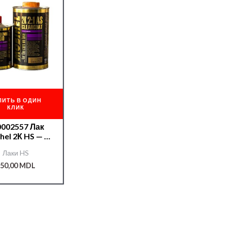
ПИТЬ В ОДИН
КЛИК
0002557 Лак
el 2К HS — 1l
тв.8800 0,5л.
Лаки HS
50,00
MDL