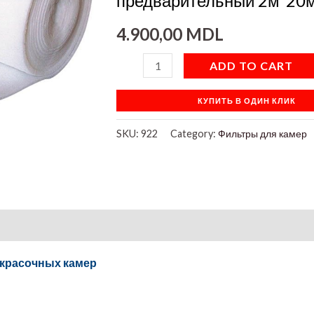
предварительный 2м*20
quantity
4.900,00
MDL
ADD TO CART
КУПИТЬ В ОДИН КЛИК
SKU:
922
Category:
Фильтры для камер
красочных камер