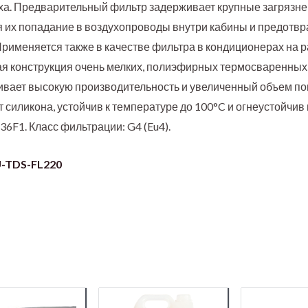
ха. Предварительный фильтр задерживает крупные загрязне
я их попадание в воздухопроводы внутри кабины и предотв
Применяется также в качестве фильтра в кондиционерах на 
я конструкция очень мелких, полиэфирных термосваренных
вает высокую производительность и увеличенный объем п
силикона, устойчив к температуре до 100°C и огнеустойчив 
6F1. Класс фильтрации: G4 (Eu4).
-TDS-FL220