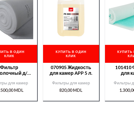
ПИТЬ В ОДИН
КУПИТЬ В ОДИН
КУПИТЬ 
КЛИК
КЛИК
КЛ
Фильтр
070905 Жидкость
101410
олочный д/
для камер APP 5 л.
для 
р. камер CD-
напо
тры для камер
Фильтры для камер
Фильтры д
 /000005902/
0,76*2
0м /MOBIHEL/
дю
.500,00
MDL
820,00
MDL
1.300,