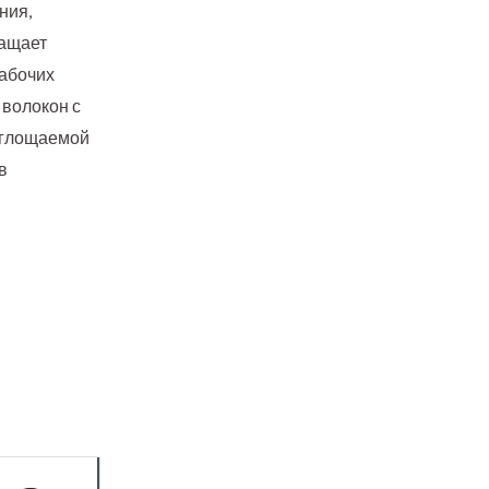
ния,
ращает
рабочих
 волокон с
оглощаемой
в