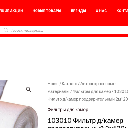
УЩИЕ АКЦИИ
НОВЫЕ ТОВАРЫ
БРЕНДЫ
О НАС
КОНТ
103010
Home
/
Каталог
/
Автопокрасочные
материалы
/
Фильтры для камер
/ 10301
Фильтр
Фильтр д/камер предварительный 2м*2
д/
камер
Фильтры для камер
предварительный
103010 Фильтр д/камер
2м*20м