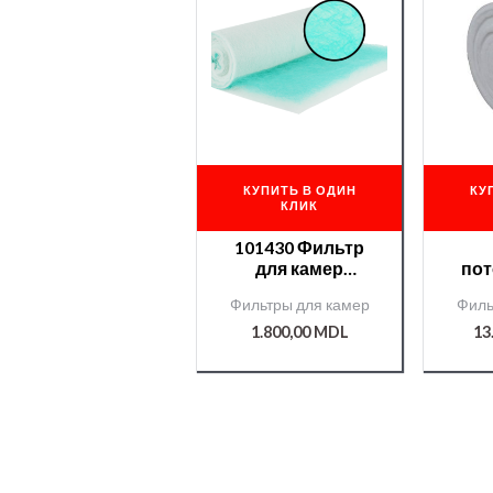
КУПИТЬ В ОДИН
КУ
КЛИК
101430 Фильтр
для камер
пот
напольный 1*20м
пок
Фильтры для камер
Филь
2,8 дюйма
600G
2м*2
1.800,00
MDL
13