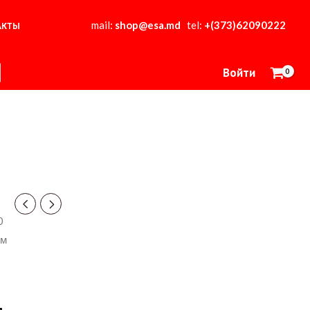
mail:
shop@esa.md
tel:
+(373)62090222
АКТЫ
Войти
0
0м