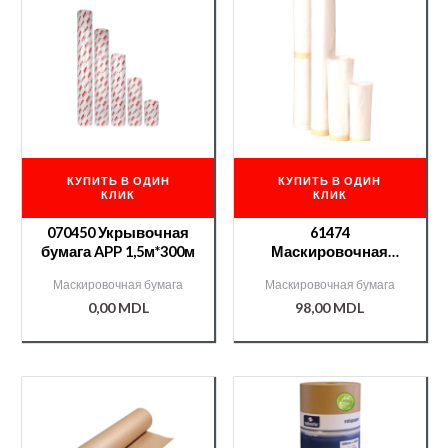
КУПИТЬ В ОДИН
КУПИТЬ В ОДИН
КЛИК
КЛИК
070450 Укрывочная
61474
бумага APP 1,5м*300м
Маскировочная
пленка Roberlo
Маскировочная бумага
Маскировочная бумага
60см*22.5м
0,00
MDL
98,00
MDL