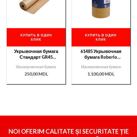
КУПИТЬ В ОДИН
КУПИТЬ В ОДИН
КЛИК
КЛИК
Укрывочная бумага
61485 Укрывочная
Стандарт GR45
бумага Roberlo
0.9м*50м /000009150/
600мм*400м
Маскировочная бумага
Маскировочная бумага
250,00
MDL
1.100,00
MDL
NOI OFERIM CALITATE ȘI SECURITATE ȚIE