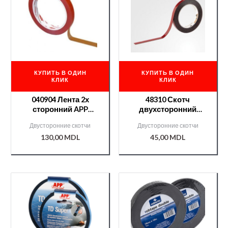
КУПИТЬ В ОДИН
КУПИТЬ В ОДИН
КЛИК
КЛИК
040904 Лента 2х
48310 Скотч
сторонний APP
двухсторонний
тонкий д/ эмблем
Chamaleon 6мм * 5
Двусторонние скотчи
Двусторонние скотчи
12мм*10 м
метров
130,00
MDL
45,00
MDL