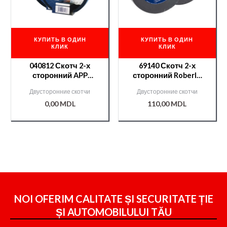
КУПИТЬ В ОДИН
КУПИТЬ В ОДИН
КЛИК
КЛИК
040812 Скотч 2-х
69140 Скотч 2-х
сторонний APP
сторонний Roberlo
12мм*5 м
9мм*10м
Двусторонние скотчи
Двусторонние скотчи
0,00
MDL
110,00
MDL
NOI OFERIM CALITATE ȘI SECURITATE ȚIE
ȘI
AUTOMOBILULUI TĂU