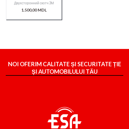
Двухсторонний скотч 3М
1.500,00
MDL
NOI OFERIM CALITATE ȘI SECURITATE ȚIE
ȘI
AUTOMOBILULUI TĂU