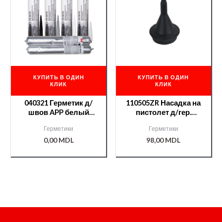
КУПИТЬ В ОДИН
КУПИТЬ В ОДИН
КЛИК
КЛИК
040321 Герметик д/
110505ZR Насадка на
швов APP белый
пистолет д/гер.
(катр) PU-50 FC
длинная (Renault)
Герметики
Герметики
0,00
MDL
98,00
MDL