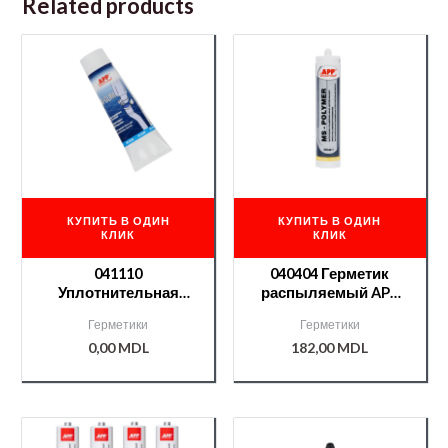
Related products
КУПИТЬ В ОДИН
КУПИТЬ В ОДИН
КЛИК
КЛИК
041110
040404 Герметик
Уплотнительная
распыляемый APP
паста APP для
желтый (катр) MS
Герметики
Герметики
выхлопных систем
POLIMER
0,00
MDL
182,00
MDL