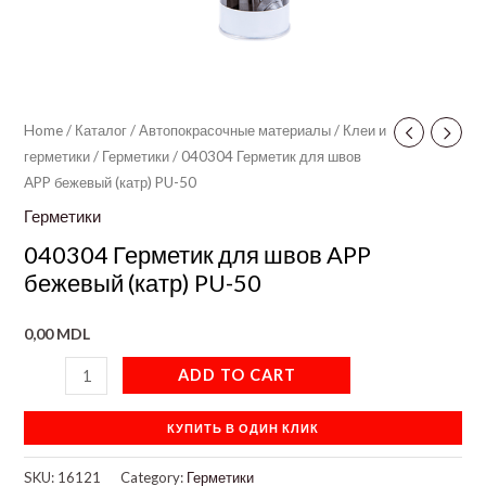
Home
/
Каталог
/
Автопокрасочные материалы
/
Клеи и
герметики
/
Герметики
/ 040304 Герметик для швов
APP бежевый (катр) PU-50
Герметики
040304 Герметик для швов APP
бежевый (катр) PU-50
0,00
MDL
ADD TO CART
КУПИТЬ В ОДИН КЛИК
SKU:
16121
Category:
Герметики