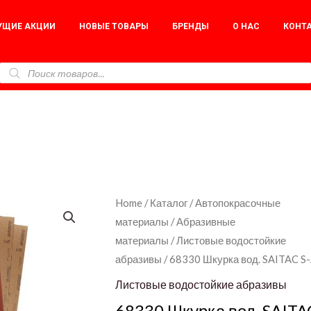
УЩИЕ АКЦИИ
НОВЫЕ ТОВАРЫ
БРЕНДЫ
О НАС
КОНТ
68330
Home
/
Каталог
/
Автопокрасочные
материалы
/
Абразивные
Шкурка
материалы
/
Листовые водостойкие
вод.
абразивы
/ 68330 Шкурка вод. SAITAC S
SAITAC
S-
Листовые водостойкие абразивы
AG-
68330 Шкурка вод. SAITA