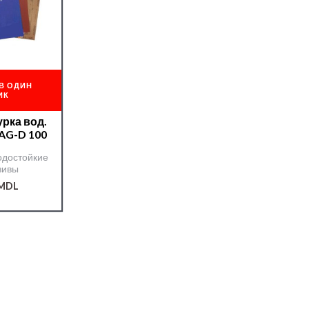
В ОДИН
ИК
урка вод.
-AG-D 100
одостойкие
зивы
MDL