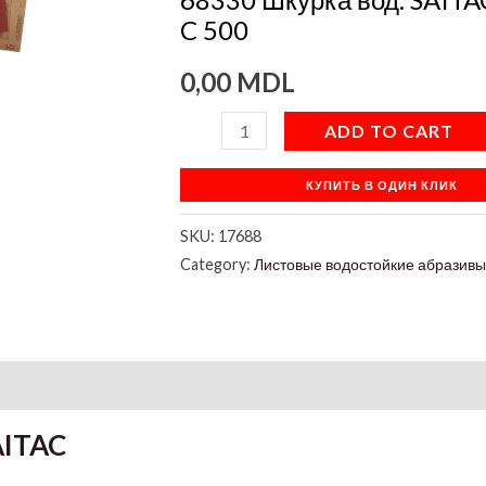
C
C 500
500
0,00
MDL
quantity
ADD TO CART
КУПИТЬ В ОДИН КЛИК
SKU:
17688
Category:
Листовые водостойкие абразив
on
AITAC