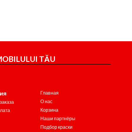
OBILULUI TĂU
Главная
ия
О нас
заказа
Корзина
плата
Наши партнёры
Подбор краски