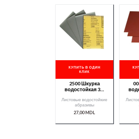
КУПИТЬ В ОДИН
КУ
КЛИК
2500 Шкурка
00
водостойкая 3М
вод
Magic №2500
Листовые водостойкие
Листо
абразивы
27,00
MDL