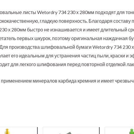
альные листы Wetordry 734 230 х 280мм подходят для тон
кокачественную, гладкую поверхность. Благодаря составу 
230 х 280мм быстро не изнашивается и имеет длительный ср
етатель первых шкурок, поэтому оригинальная наждачная б
Для производства шлифовальной бумаги Wetordry 734 230 
елает его идеальным для устранения частиц пыли, краски и 
одит для легкого шлифования перед повторной отделкой лак
с применением минералов карбида кремния и имеет чрезвы