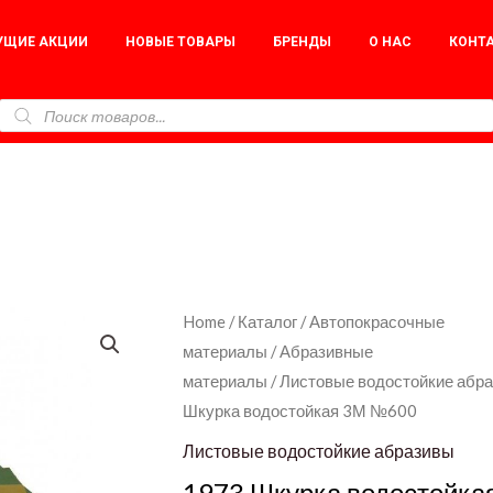
УЩИЕ АКЦИИ
НОВЫЕ ТОВАРЫ
БРЕНДЫ
О НАС
КОНТ
1973
Home
/
Каталог
/
Автопокрасочные
материалы
/
Абразивные
Шкурка
материалы
/
Листовые водостойкие абр
водостойкая
Шкурка водостойкая 3М №600
3М
№600
Листовые водостойкие абразивы
quantity
1973 Шкурка водостойка