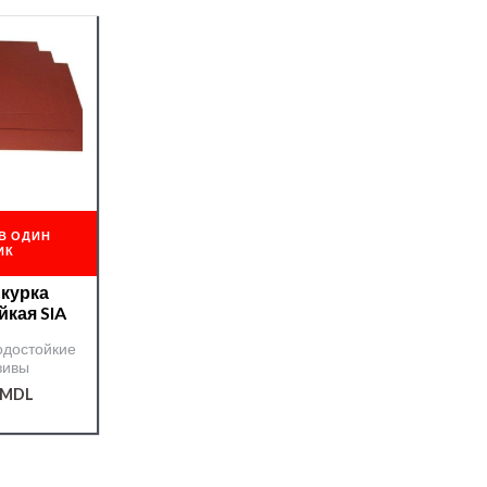
В ОДИН
ИК
Шкурка
йкая SIA
одостойкие
зивы
MDL