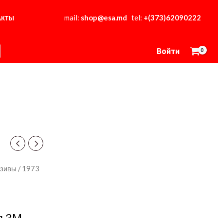
mail:
shop@esa.md
tel:
+(373)62090222
АКТЫ
Войти
азивы
/ 1973
я 3М