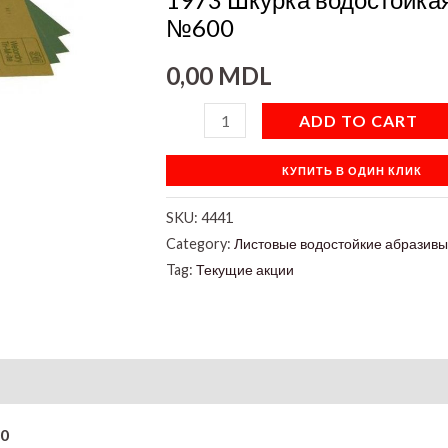
№600
0,00
MDL
ADD TO CART
КУПИТЬ В ОДИН КЛИК
SKU:
4441
Category:
Листовые водостойкие абразив
Tag:
Текущие акции
on
0