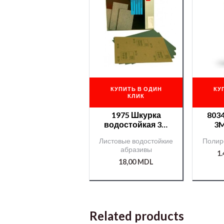
КУПИТЬ В ОДИН
КУ
КЛИК
1975 Шкурка
803
водостойкая 3М
3M
№400
Листовые водостойкие
Полир
абразивы
1
18,00
MDL
Related products