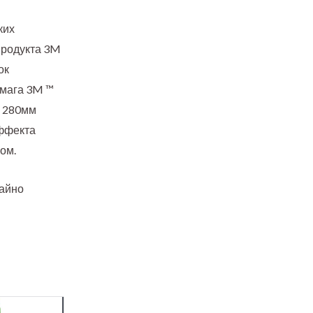
ких
продукта 3M
ок
умага 3M ™
х 280мм
эффекта
ом.
чайно