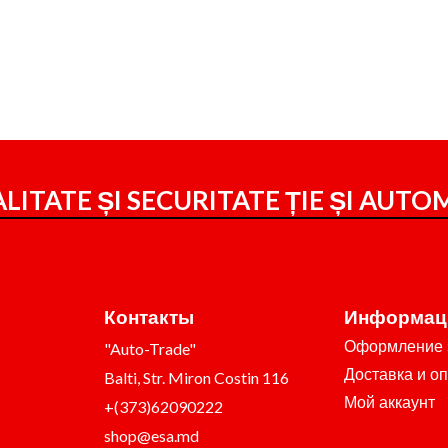
LITATE ȘI SECURITATE ȚIE ȘI
AUTOM
Контакты
Информац
Оформление 
"Auto-Trade"
Доставка и о
Balti, Str. Miron Costin 116
Мой аккаунт
+(373)62090222
shop@esa.md