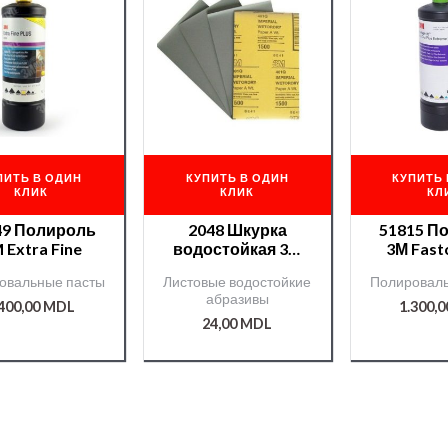
ПИТЬ В ОДИН
КУПИТЬ В ОДИН
КУПИТЬ 
КЛИК
КЛИК
КЛ
49 Полироль
2048 Шкурка
51815 П
 Extra Fine
водостойкая 3М
3М Fastc
Magic №1500
Ext
овальные пасты
Листовые водостойкие
Полироваль
абразивы
.400,00
MDL
1.300,
24,00
MDL