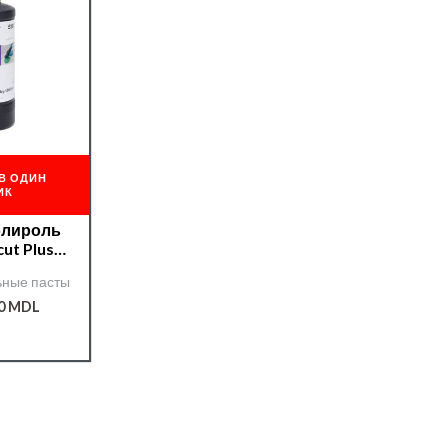
В ОДИН
ИК
олироль
ut Plus
reme
ные пасты
00
MDL