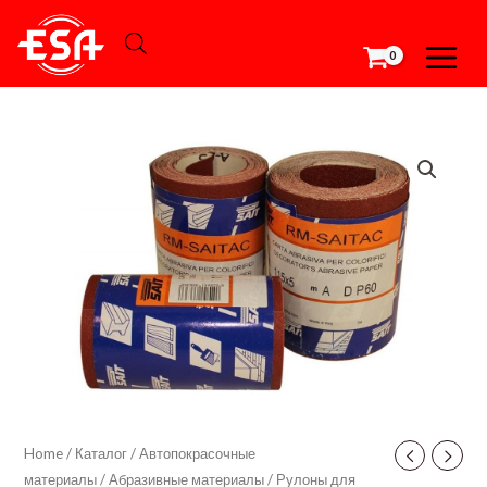
Перейти
MAIN
к
MEN
содержимому
86676
Шкурка
по
сухому
SAITAC
RM-
5G
№180
-
5м
quantity
Home
/
Каталог
/
Автопокрасочные
материалы
/
Абразивные материалы
/
Рулоны для