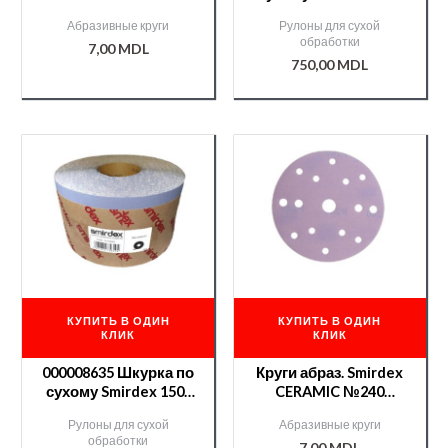
(серия 740)
50м CERAMIC(740)
Абразивные круги
Рулоны для сухой
/000006601/
обработки
7,00
MDL
750,00
MDL
КУПИТЬ В ОДИН
КУПИТЬ В ОДИН
КЛИК
КЛИК
000008635 Шкурка по
Круги абраз. Smirdex
сухому Smirdex 150-
CERAMIC №240
50м CERAMIC(740)
(серия 740)
Рулоны для сухой
Абразивные круги
/000006599/
обработки
7,00
MDL