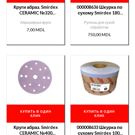
Круги абраз. Smirdex
000008636 Шкурка по
CERAMIC №320
сухому Smirdex 180-
(серия 740)
50м CERAMIC(740)
Абразивные круги
Рулоны для сухой
/000006600/
обработки
7,00
MDL
750,00
MDL
КУПИТЬ В ОДИН
КУПИТЬ В ОДИН
КЛИК
КЛИК
Круги абраз. Smirdex
000008633 Шкурка по
CERAMIC №400
сухому Smirdex 100-