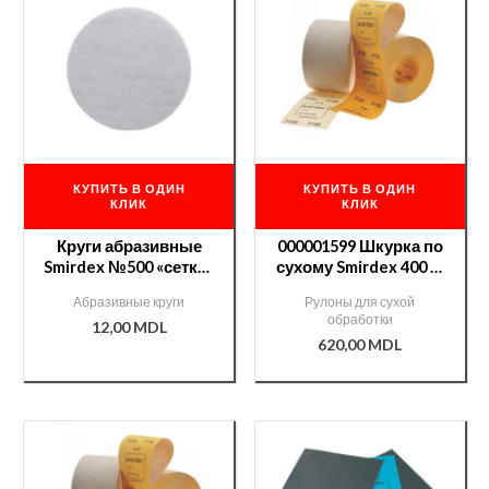
КУПИТЬ В ОДИН
КУПИТЬ В ОДИН
КЛИК
КЛИК
Круги абразивные
000001599 Шкурка по
Smirdex №500 «сетка»
сухому Smirdex 400 —
(серия 750) 150мм
50м
Абразивные круги
Рулоны для сухой
/000007204/
обработки
12,00
MDL
620,00
MDL