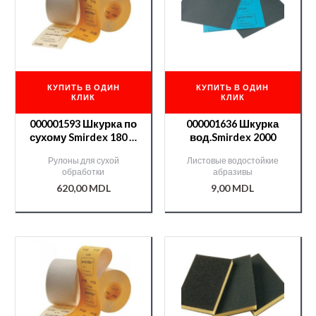
КУПИТЬ В ОДИН
КУПИТЬ В ОДИН
КЛИК
КЛИК
000001593 Шкурка по
000001636 Шкурка
сухому Smirdex 180 —
вод.Smirdex 2000
50м
Рулоны для сухой
Листовые водостойкие
обработки
абразивы
620,00
MDL
9,00
MDL