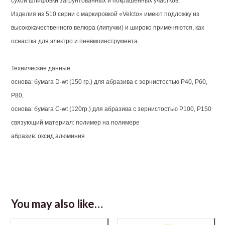
сухой шлифовки загрунтованных и покрашенных участков.
Изделия из 510 серии с маркировкой «Velcto» имеют подложку из
высококачественного велюра (липучки) и широко применяются, как
оснастка для электро и пневмоинструмента.
Технические данные:
основа: бумага D-wt (150 гр.) для абразива с зернистостью P40, P60,
P80,
основа: бумага С-wt (120гр.) для абразива с зернистостью P100, P150
связующий материал: полимер на полимере
абразив: оксид алюминия
You may also like…