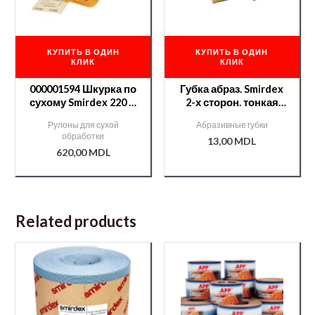
КУПИТЬ В ОДИН
КУПИТЬ В ОДИН
КЛИК
КЛИК
000001594 Шкурка по
Губка абраз. Smirdex
сухому Smirdex 220 —
2-х сторон. тонкая
50м
120*90*10мм
Рулоны для сухой
Абразивные губки
/000002009/
обработки
13,00
MDL
620,00
MDL
Related products