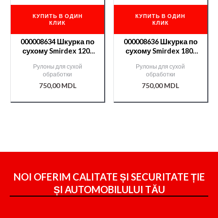
КУПИТЬ В ОДИН
КУПИТЬ В ОДИН
КЛИК
КЛИК
000008634 Шкурка по
000008636 Шкурка по
сухому Smirdex 120-
сухому Smirdex 180-
50м CERAMIC(740)
50м CERAMIC(740)
Рулоны для сухой
Рулоны для сухой
обработки
обработки
750,00
MDL
750,00
MDL
NOI OFERIM CALITATE ȘI SECURITATE ȚIE
ȘI
AUTOMOBILULUI TĂU