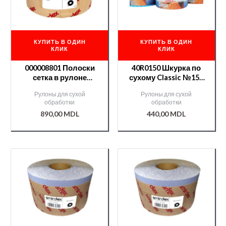
КУПИТЬ В ОДИН
КУПИТЬ В ОДИН
КЛИК
КЛИК
000008801 Полоски
40R0150 Шкурка по
сетка в рулоне
сухому Classic №150
Smirdex 115мм*25м
115 мм*25 м
Рулоны для сухой
Рулоны для сухой
№100(серия750)
обработки
обработки
890,00
MDL
440,00
MDL