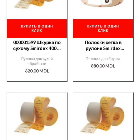
КУПИТЬ В ОДИН
КУПИТЬ В ОДИН
КЛИК
КЛИК
000001599 Шкурка по
Полоски сетка в
сухому Smirdex 400 —
рулоне Smirdex
50м
70мм*25м
Рулоны для сухой
Полоски для бруска
№120/000008015/
обработки
880,00
MDL
620,00
MDL