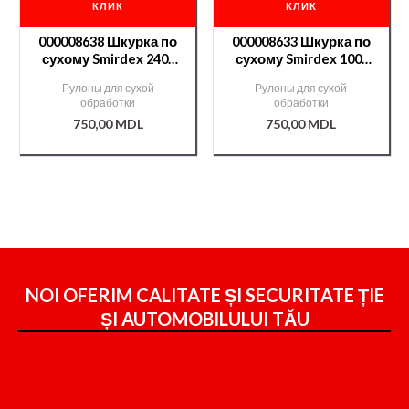
КЛИК
КЛИК
000008638 Шкурка по
000008633 Шкурка по
сухому Smirdex 240-
сухому Smirdex 100-
50м CERAMIC(740)
50м CERAMIC(740)
Рулоны для сухой
Рулоны для сухой
обработки
обработки
750,00
MDL
750,00
MDL
NOI OFERIM CALITATE ȘI SECURITATE ȚIE
ȘI
AUTOMOBILULUI TĂU