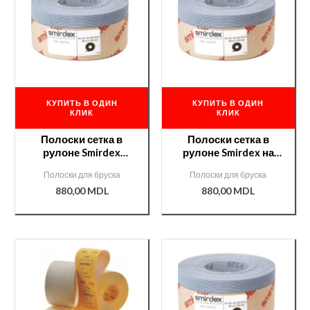
КУПИТЬ В ОДИН
КУПИТЬ В ОДИН
КЛИК
КЛИК
Полоски сетка в
Полоски сетка в
рулоне Smirdex
рулоне Smirdex на
70мм*25м№180/0000
липучке 70мм*25м
Полоски для бруска
Полоски для бруска
08011/
№240 /000008319/
880,00
MDL
880,00
MDL