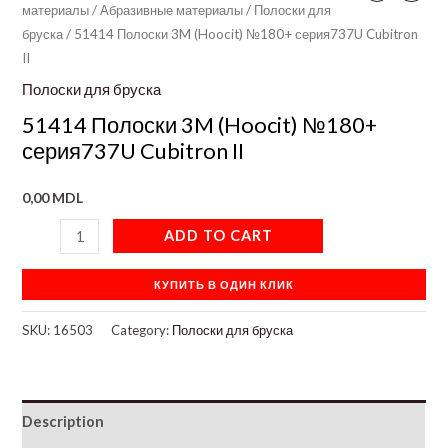
материалы
/
Абразивные материалы
/
Полоски для
бруска
/ 51414 Полоски 3M (Hoocit) №180+ серия737U Cubitron
II
Полоски для бруска
51414 Полоски 3M (Hoocit) №180+
серия737U Cubitron II
0,00
MDL
ADD TO CART
КУПИТЬ В ОДИН КЛИК
SKU:
16503
Category:
Полоски для бруска
Description