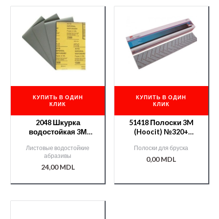
КУПИТЬ В ОДИН
КУПИТЬ В ОДИН
КЛИК
КЛИК
2048 Шкурка
51418 Полоски 3M
водостойкая 3М
(Hoocit) №320+
Magic №1500
серия 737U Cubitron
Листовые водостойкие
Полоски для бруска
II,
абразивы
0,00
MDL
24,00
MDL