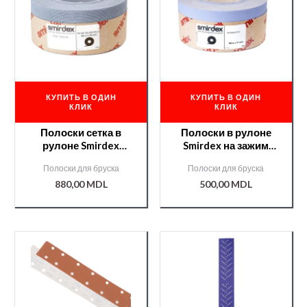
КУПИТЬ В ОДИН
КУПИТЬ В ОДИН
КЛИК
КЛИК
Полоски сетка в
Полоски в рулоне
рулоне Smirdex
Smirdex на зажим
70мм*25м
70мм*50м №320
Полоски для бруска
Полоски для бруска
№120/000008015/
CERAMIC(740)
880,00
MDL
500,00
MDL
/000008815/