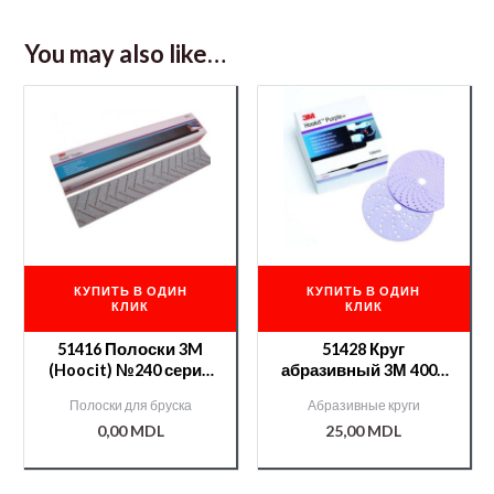
You may also like…
КУПИТЬ В ОДИН
КУПИТЬ В ОДИН
КЛИК
КЛИК
51416 Полоски 3M
51428 Круг
(Hoocit) №240 серия
абразивный 3М 400+
334U/737U Cubitron II
серия 737U с
Полоски для бруска
Абразивные круги
минералом Cubitron
0,00
MDL
25,00
MDL
II