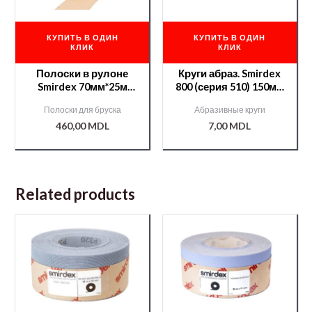
КУПИТЬ В ОДИН
КУПИТЬ В ОДИН
КЛИК
КЛИК
Полоски в рулоне
Круги абраз. Smirdex
Smirdex 70мм*25м
800 (серия 510) 150мм
№180 /000006593/
7отв./000007221/
Полоски для бруска
Абразивные круги
460,00
MDL
7,00
MDL
Related products