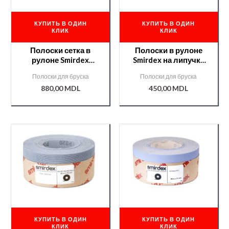
КУПИТЬ В ОДИН
КУПИТЬ В ОДИН
КЛИК
КЛИК
Полоски сетка в
Полоски в рулоне
рулоне Smirdex
Smirdex на липучке
70мм*25м№180/0000
70мм*25м №80
Полоски для бруска
Полоски для бруска
08011/
CERAMIC(740)
880,00
MDL
450,00
MDL
/000008818/
КУПИТЬ В ОДИН
КУПИТЬ В ОДИН
КЛИК
КЛИК