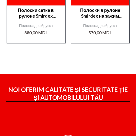
Полоски сетка в
Полоски в рулоне
рулоне Smirdex
Smirdex на зажим
70мм*25м
70мм*50м №80
Полоски для бруска
Полоски для бруска
№120/000008015/
CERAMIC(740)
880,00
MDL
570,00
MDL
/000008809/
NOI OFERIM CALITATE ȘI SECURITATE ȚIE
ȘI
AUTOMOBILULUI TĂU