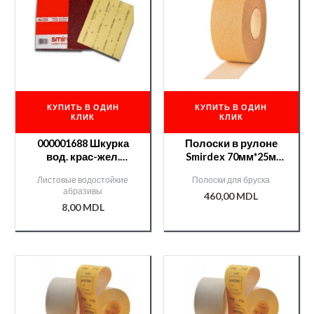
КУПИТЬ В ОДИН
КУПИТЬ В ОДИН
КЛИК
КЛИК
000001688 Шкурка
Полоски в рулоне
вод. крас-жел.
Smirdex 70мм*25м
Smirdex 1200
№240 /000006594/
Листовые водостойкие
Полоски для бруска
абразивы
460,00
MDL
8,00
MDL