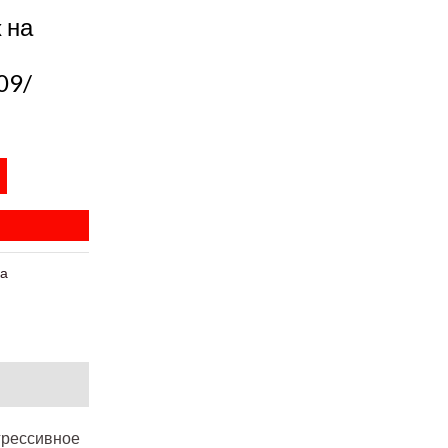
 на
09/
ка
грессивное