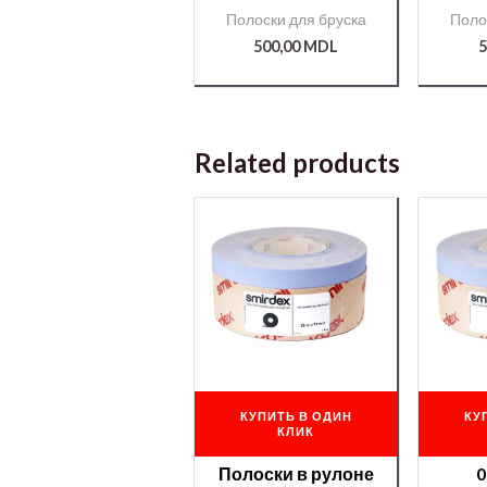
70мм*50м №320
70м
Полоски для бруска
Поло
CERAMIC(740)
CE
/000008815/
/
500,00
MDL
5
Related products
КУПИТЬ В ОДИН
КУ
КЛИК
Полоски в рулоне
0