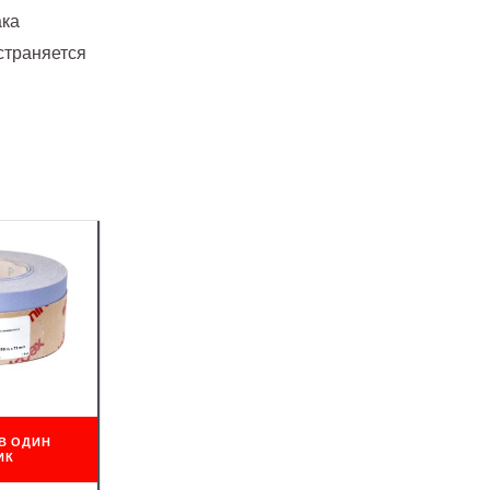
ака
страняется
В ОДИН
ИК