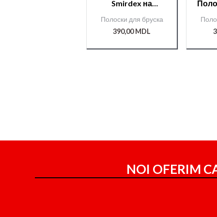
Smirdex на
Поло
липучке 70мм*25м
S
Полоски для бруска
Поло
№240
липу
CERAMIC(740)
390,00
MDL
3
/000008823/
CE
NOI OFERIM CA