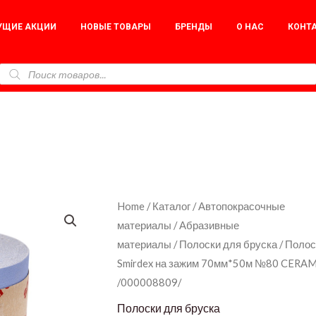
УЩИЕ АКЦИИ
НОВЫЕ ТОВАРЫ
БРЕНДЫ
О НАС
КОНТ
Полоски
Home
/
Каталог
/
Автопокрасочные
материалы
/
Абразивные
в
материалы
/
Полоски для бруска
/ Полос
рулоне
Smirdex на зажим 70мм*50м №80 CERAM
Smirdex
/000008809/
на
Полоски для бруска
зажим