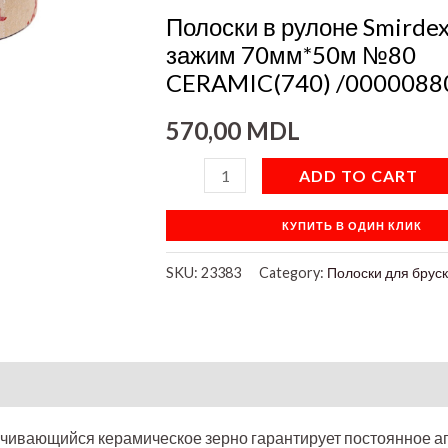
70мм*50м
Полоски в рулоне Smirdex
№80
зажим 70мм*50м №80
CERAMIC(740)
CERAMIC(740) /0000088
/000008809/
570,00
MDL
quantity
ADD TO CART
КУПИТЬ В ОДИН КЛИК
SKU:
23383
Category:
Полоски для брус
on
ачивающийся керамическое зерно гарантирует постоянное а