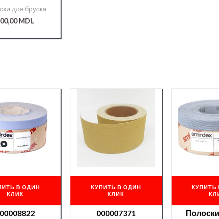
м*50м №180
ски для бруска
RAMIC(740)
000008813/
00,00
MDL
ПИТЬ В ОДИН
КУПИТЬ В ОДИН
КУПИТЬ 
КЛИК
КЛИК
КЛ
00008822
000007371
Полоски