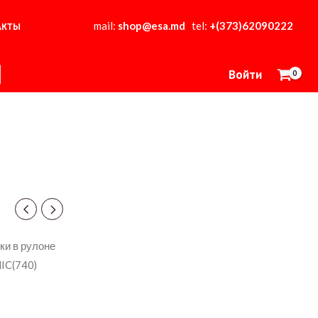
mail:
shop@esa.md
tel:
+(373)62090222
АКТЫ
Войти
ки в рулоне
IC(740)