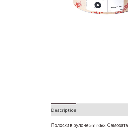
Description
Additional informati
Полоски в рулоне Smirdex. Самозат