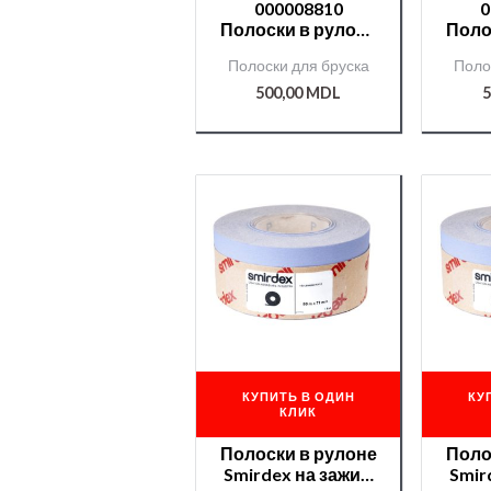
000008810
0
Полоски в рулоне
Поло
Smirdex на зажим
Smir
Полоски для бруска
Поло
70мм*50м №100
70 м
CERAMIC(740)
CE
500,00
MDL
5
КУПИТЬ В ОДИН
КУ
КЛИК
Полоски в рулоне
Поло
Smirdex на зажим
Smir