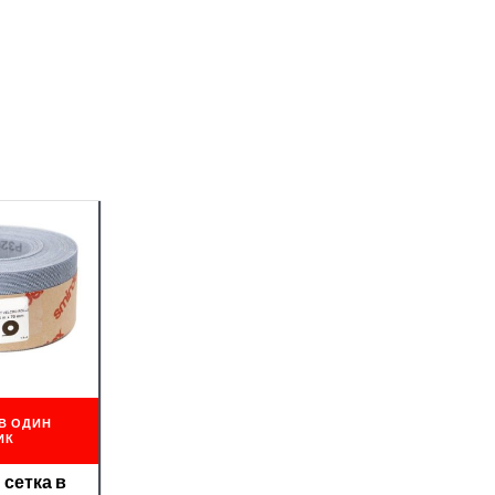
В ОДИН
ИК
 сетка в