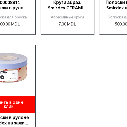
00008811
Круги абраз.
Полоски 
ски в рулоне
Smirdex CERAMIC
Smirdex 
dex на зажим
№400 (серия 740)
70мм*5
ски для бруска
Абразивные круги
Полоски д
м*50 м №120
/000006601/
CERAMI
RAMIC(740)
/0000
00,00
MDL
7,00
MDL
500,0
ПИТЬ В ОДИН
КЛИК
ски в рулоне
dex на зажим