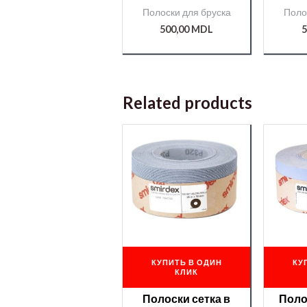
70мм*50м №240
70
Полоски для бруска
Поло
CERAMIC(740)
CE
/000008814/
/
500,00
MDL
5
Related products
КУПИТЬ В ОДИН
КУ
КЛИК
Полоски сетка в
Поло