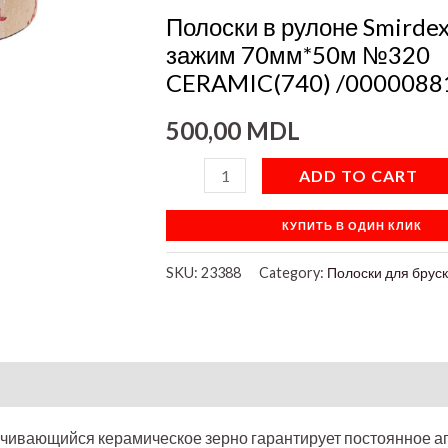
70мм*50м
Полоски в рулоне Smirdex
№320
зажим 70мм*50м №320
CERAMIC(740)
CERAMIC(740) /0000088
/000008815/
500,00
MDL
quantity
ADD TO CART
КУПИТЬ В ОДИН КЛИК
SKU:
23388
Category:
Полоски для брус
on
ачивающийся керамическое зерно гарантирует постоянное а