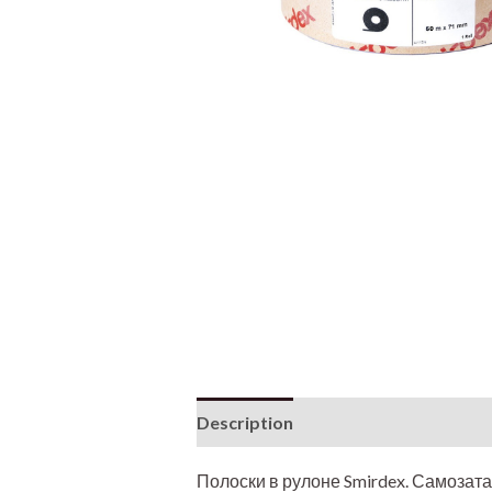
Description
Additional informati
Полоски в рулоне Smirdex. Самозат