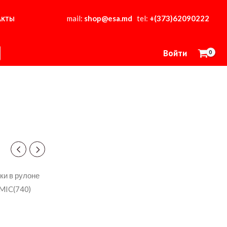
mail:
shop@esa.md
tel:
+(373)62090222
АКТЫ
Войти
ки в рулоне
MIC(740)