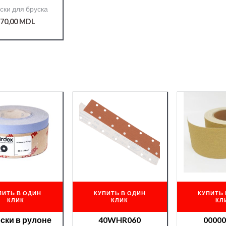
мм*50м №80
ски для бруска
RAMIC(740)
000008809/
70,00
MDL
ПИТЬ В ОДИН
КУПИТЬ В ОДИН
КУПИТЬ 
КЛИК
КЛИК
КЛ
ски в рулоне
40WHR060
0000