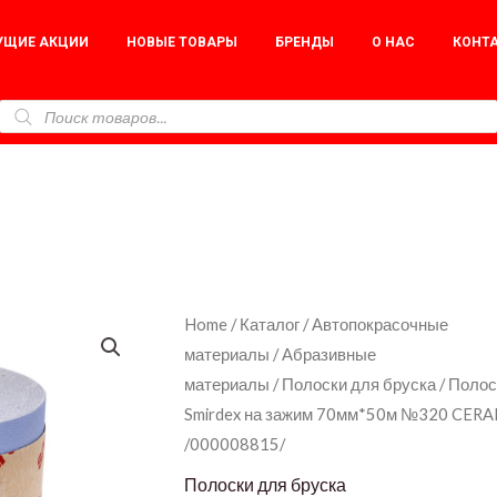
УЩИЕ АКЦИИ
НОВЫЕ ТОВАРЫ
БРЕНДЫ
О НАС
КОНТ
Полоски
Home
/
Каталог
/
Автопокрасочные
материалы
/
Абразивные
в
материалы
/
Полоски для бруска
/ Полос
рулоне
Smirdex на зажим 70мм*50м №320 CERA
Smirdex
/000008815/
на
Полоски для бруска
зажим