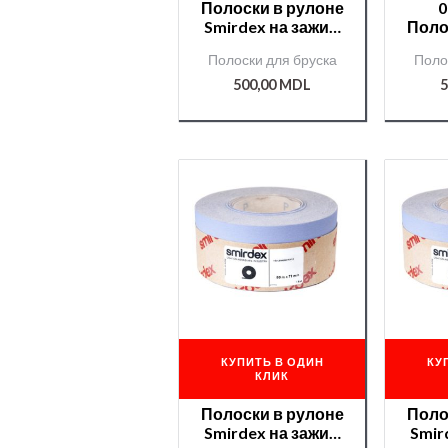
Полоски в рулоне
0
Smirdex на зажим
Поло
70мм*50м №180
Smir
Полоски для бруска
Поло
CERAMIC(740)
70 м
/000008813/
CE
500,00
MDL
5
КУПИТЬ В ОДИН
КУ
КЛИК
Полоски в рулоне
Поло
Smirdex на зажим
Smir