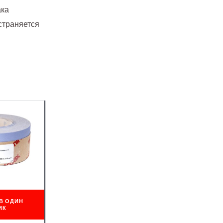
ака
страняется
В ОДИН
ИК