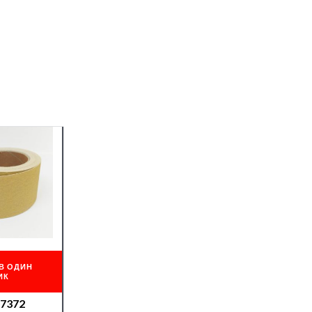
В ОДИН
ИК
07372