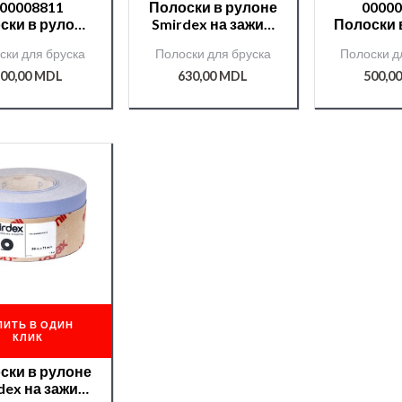
00008811
Полоски в рулоне
0000
ски в рулоне
Smirdex на зажим
Полоски 
dex на зажим
70мм*50м №60
Smirdex 
ски для бруска
Полоски для бруска
Полоски д
м*50 м №120
CERAMIC(740)
70мм*5
RAMIC(740)
/000008808/
CERAMI
00,00
MDL
630,00
MDL
500,0
ПИТЬ В ОДИН
КЛИК
ски в рулоне
dex на зажим