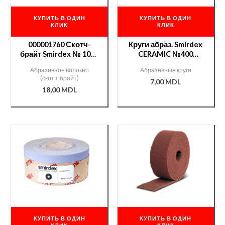
КУПИТЬ В ОДИН
КУПИТЬ В ОДИН
КЛИК
КЛИК
000001760 Скотч-
Круги абраз. Smirdex
брайт Smirdex № 1000
CERAMIC №400
150*230мм (золотой)
(серия 740)
Абразивное волокно
Абразивные круги
/000006601/
(скотч-брайт)
7,00
MDL
18,00
MDL
КУПИТЬ В ОДИН
КУПИТЬ В ОДИН