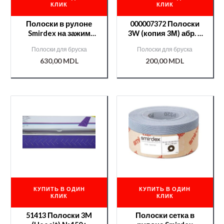
КЛИК
КЛИК
Полоски в рулоне
000007372 Полоски
Smirdex на зажим
3W (копия 3М) абр. в
70мм*50м №60
рулоне 70мм * 10
Полоски для бруска
Полоски для бруска
CERAMIC(740)
метров velcro №240
630,00
MDL
200,00
MDL
/000008808/
КУПИТЬ В ОДИН
КУПИТЬ В ОДИН
КЛИК
КЛИК
51413 Полоски 3M
Полоски сетка в