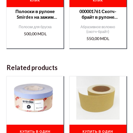
КЛИК
КЛИК
Полоски в рулоне
000001761 Скотч-
Smirdex на зажим
брайт в рулоне
70мм*50м №180
Smirdex № 320
Полоски для бруска
Абразивное волокно
CERAMIC(740)
115*10м (красный)
(скотч-брайт)
500,00
MDL
/000008813/
550,00
MDL
Related products
КУПИТЬ В ОДИН
КУПИТЬ В ОДИН