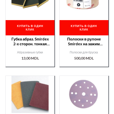
КУПИТЬ В ОДИН
КУПИТЬ В ОДИН
КЛИК
КЛИК
Губка абраз. Smirdex
Полоски в рулоне
2-х сторон. тонкая
Smirdex на зажим
120*90*10мм
70мм*50м №320
Абразивные губки
Полоски для бруска
/000002009/
CERAMIC(740)
13,00
MDL
500,00
MDL
/000008815/