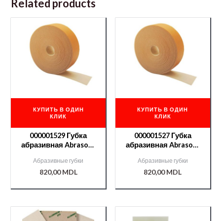
Related products
КУПИТЬ В ОДИН
КУПИТЬ В ОДИН
КЛИК
КЛИК
000001529 Губка
000001527 Губка
абразивная Abrasoft
абразивная Abrasoft
115*25м №320 (без
115*25м №240 (без
Абразивные губки
Абразивные губки
коробки)
коробки)
820,00
MDL
820,00
MDL