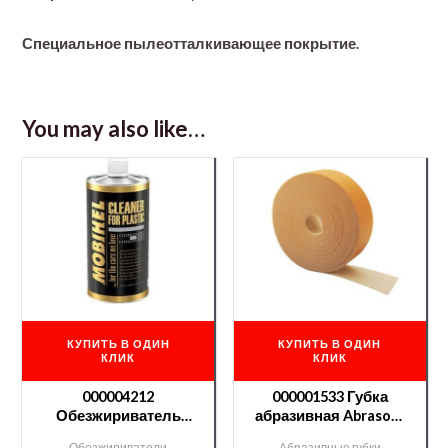
Специальное пылеотталкивающее покрытие.
You may also like…
КУПИТЬ В ОДИН
КУПИТЬ В ОДИН
КЛИК
КЛИК
000004212
000001533 Губка
Обезжириватель
абразивная Abrasoft
МВН для пластика —
115*25м №800 (без
Обезжириватели
Абразивные губки