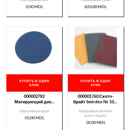
0,75l
коробки)
0,00
MDL
820,00
MDL
КУПИТЬ В ОДИН
КУПИТЬ В ОДИН
КЛИК
КЛИК
000002782
000001760 Скотч-
Матирующий диск
брайт Smirdex № 1000
(Abralon) Trizact
150*230мм (золотой)
Абразивные круги
Абразивное волокно
Smirdex № 3000
(скотч-брайт)
50,00
MDL
18,00
MDL