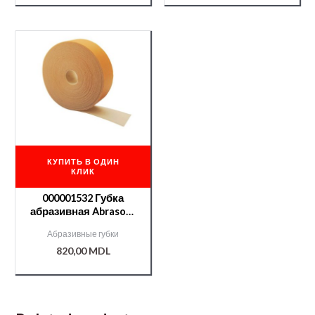
КУПИТЬ В ОДИН
КЛИК
000001532 Губка
абразивная Abrasoft
115*25м №600 (без
Абразивные губки
коробки)
820,00
MDL