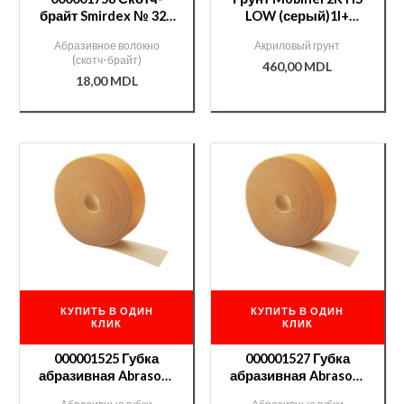
брайт Smirdex № 320
LOW (серый)1l+
150*230мм (красный)
(000002279)отв.700
Абразивное волокно
Акриловый грунт
0,25л.
(скотч-брайт)
460,00
MDL
18,00
MDL
КУПИТЬ В ОДИН
КУПИТЬ В ОДИН
КЛИК
КЛИК
000001525 Губка
000001527 Губка
абразивная Abrasoft
абразивная Abrasoft
115*25м №180 (без
115*25м №240 (без