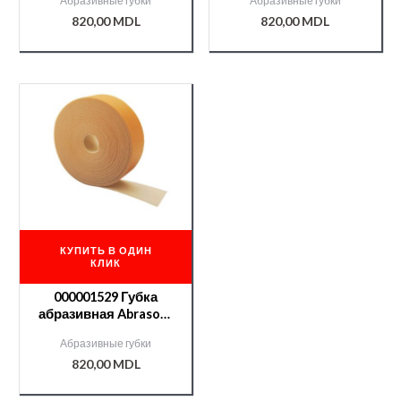
Абразивные губки
Абразивные губки
коробки)
коробки)
820,00
MDL
820,00
MDL
КУПИТЬ В ОДИН
КЛИК
000001529 Губка
абразивная Abrasoft
115*25м №320 (без
Абразивные губки
коробки)
820,00
MDL