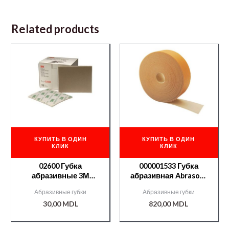
Related products
КУПИТЬ В ОДИН
КУПИТЬ В ОДИН
КЛИК
КЛИК
02600 Губка
000001533 Губка
абразивные 3М
абразивная Abrasoft
Softback mikro fine
115*25м №800 (без
Абразивные губки
Абразивные губки
коробки)
30,00
MDL
820,00
MDL