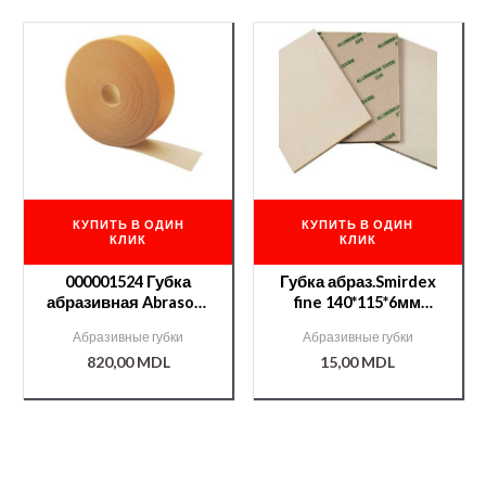
КУПИТЬ В ОДИН
КУПИТЬ В ОДИН
КЛИК
КЛИК
000001524 Губка
Губка абраз.Smirdex
абразивная Abrasoft
fine 140*115*6мм
115*25м №150 (без
/000007390/
Абразивные губки
Абразивные губки
коробки)
820,00
MDL
15,00
MDL