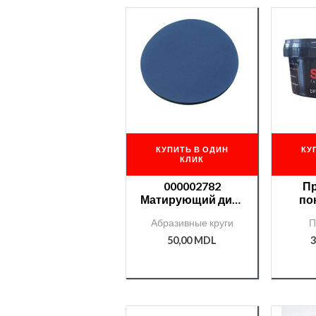
КУПИТЬ В ОДИН
КУ
КЛИК
000002782
П
Матирующий диск
по
(Abralon) Trizact
аппл
Абразивные круги
П
Smirdex № 3000
(ч
/
50,00
MDL
3