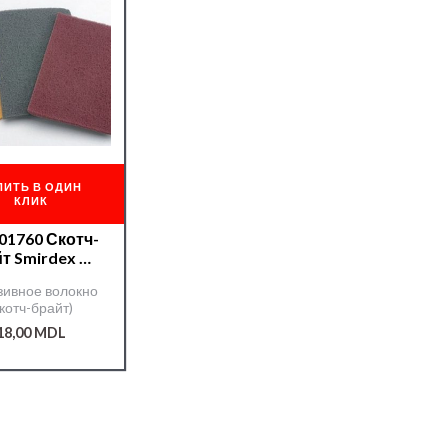
ПИТЬ В ОДИН
КЛИК
01760 Скотч-
т Smirdex №
0 150*230мм
зивное волокно
(золотой)
скотч-брайт)
18,00
MDL