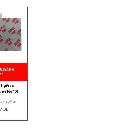
В ОДИН
ИК
 Губка
ная №180
 fine
ые губки
MDL