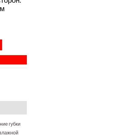
мм
ние губки
 влажной