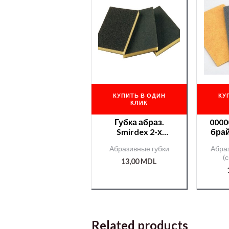
КУПИТЬ В ОДИН
КУ
КЛИК
Губка абраз.
0000
Smirdex 2-х
брай
сторон. тонкая
100
Абразивные губки
Абра
120*90*10мм
(
/000002009/
13,00
MDL
Related products