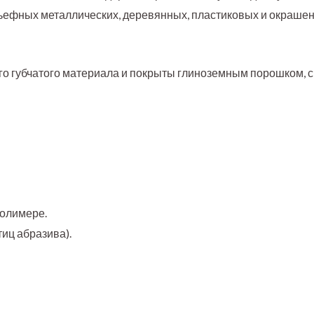
льефных металлических, деревянных, пластиковых и окраше
го губчатого материала и покрыты глиноземным порошком, 
олимере.
иц абразива).