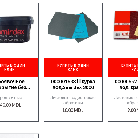
ПИТЬ В ОДИН
КУПИТЬ В ОДИН
КУПИТЬ 
КЛИК
КЛИК
КЛ
роявочное
000001638 Шкурка
00000652
крытие без
вод.Smirdex 3000
вод. кр
икат Smirdex
Smirde
роявочные
Листовые водостойкие
Листовые в
ерн.) 100гр.
абразивы
абра
000008415/
40,00
MDL
10,00
MDL
9,00