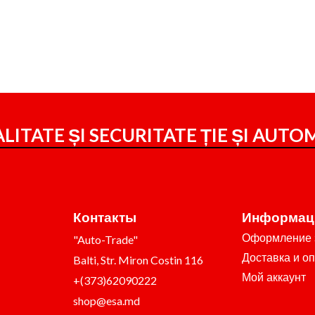
LITATE ȘI SECURITATE ȚIE ȘI
AUTOM
Контакты
Информац
Оформление 
"Auto-Trade"
Доставка и о
Balti, Str. Miron Costin 116
Мой аккаунт
+(373)62090222
shop@esa.md