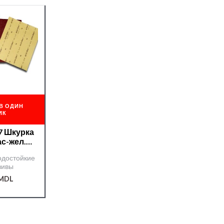
В ОДИН
ИК
7 Шкурка
ас-жел.
x 2000
одостойкие
зивы
MDL