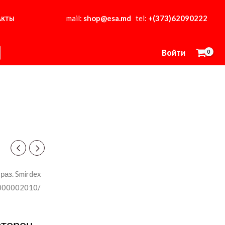
mail:
shop@esa.md
tel:
+(373)62090222
АКТЫ
Войти
раз. Smirdex
/000002010/
сторон.