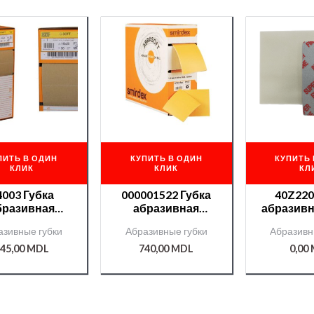
ПИТЬ В ОДИН
КУПИТЬ В ОДИН
КУПИТЬ 
КЛИК
КЛИК
КЛ
4003 Губка
000001522 Губка
40Z220
бразивная
абразивная
абразив
TAC 115*25м
Abrasoft 115*25м
super
азивные губки
Абразивные губки
Абразивн
0 (в коробке
№1000
ная) RI-SOF-
45,00
MDL
740,00
MDL
0,00
5G