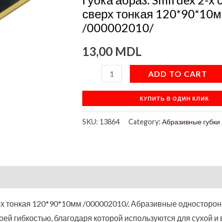
сверх
сверх тонкая 120*90*10
тонкая
/000002010/
120*90*10мм
13,00
MDL
/000002010/
quantity
ADD TO CART
КУПИТЬ В ОДИН КЛИК
SKU:
13864
Category:
Абразивные губки
on
верх тонкая 120*90*10мм /000002010/. Абразивные односторон
оей гибкостью, благодаря которой используются для сухой и