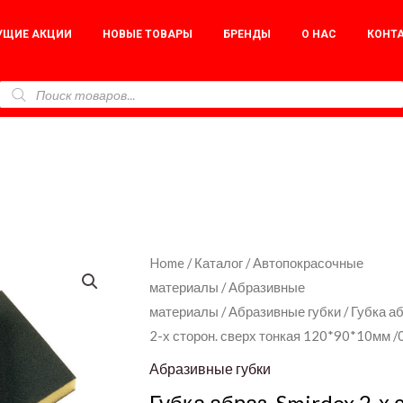
УЩИЕ АКЦИИ
НОВЫЕ ТОВАРЫ
БРЕНДЫ
О НАС
КОНТ
Губка
Home
/
Каталог
/
Автопокрасочные
материалы
/
Абразивные
абраз.
материалы
/
Абразивные губки
/ Губка аб
Smirdex
2-х сторон. сверх тонкая 120*90*10мм 
2-
х
Абразивные губки
сторон.
Губка абраз. Smirdex 2-х 