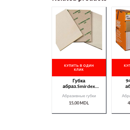
КУПИТЬ В ОДИН
КУ
КЛИК
Губка
9
абраз.Smirdex
а
Micro fine
SAI
Абразивные губки
Абр
140*115*6мм/0000
№22
07346/
цель
15,00
MDL
4