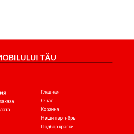
OBILULUI TĂU
Главная
ия
О нас
заказа
Корзина
плата
Наши партнёры
Подбор краски