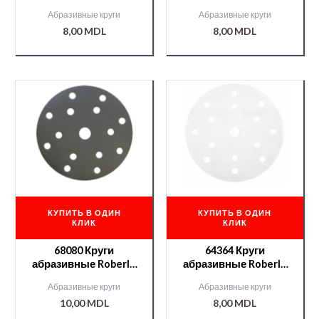
GOVA II 15отв. P80
GOVA II 15отв. P120
Абразивные круги
Абразивные круги
8,00
MDL
8,00
MDL
КУПИТЬ В ОДИН
КУПИТЬ В ОДИН
КЛИК
КЛИК
68080 Круги
64364 Круги
абразивные Roberlo
абразивные Roberlo
LUX velcro 15отв.
GOVA II 15отв. P180
Абразивные круги
Абразивные круги
P320
10,00
MDL
8,00
MDL