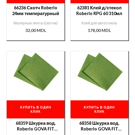
66236 Скотч Roberlo
62381 Клей д/стекол
24мм температурный
Roberlo RPG 60 310мл
Малярные ленты (скотчи)
Клей для автостекла
32,00
MDL
178,00
MDL
КУПИТЬ В ОДИН
КУПИТЬ В ОДИН
КЛИК
КЛИК
68359 Шкурка вод.
68358 Шкурка вод.
Roberlo GOVA FIT
Roberlo GOVA FIT
P600 230*280мм
P400 230*280мм