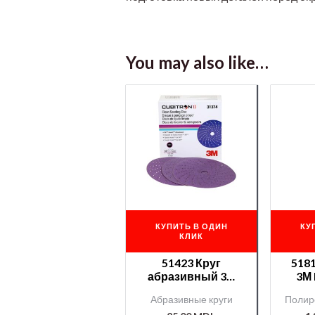
You may also like…
КУПИТЬ В ОДИН
КУ
КЛИК
51423 Круг
518
абразивный 3М
3М 
220+ серия 737U с
Абразивные круги
Полир
минералом