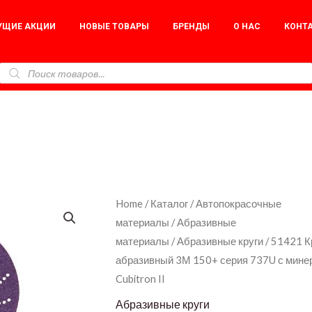
УЩИЕ АКЦИИ
НОВЫЕ ТОВАРЫ
БРЕНДЫ
О НАС
КОНТ
51421
Home
/
Каталог
/
Автопокрасочные
материалы
/
Абразивные
Круг
материалы
/
Абразивные круги
/ 51421 К
абразивный
абразивный 3М 150+ серия 737U с мин
3М
Cubitron II
150+
Абразивные круги
серия