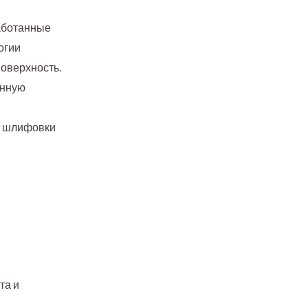
аботанные
огии
оверхность.
янную
я шлифовки
та и