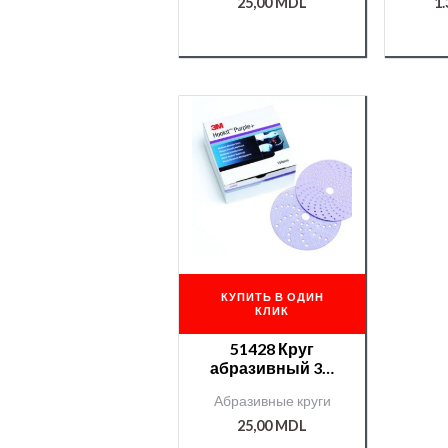
Cubitron II
25,00
MDL
1
КУПИТЬ В ОДИН
КЛИК
51428 Круг
абразивный 3М
400+ серия 737U с
Абразивные круги
минералом
Cubitron II
25,00
MDL