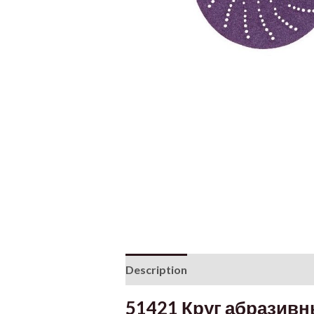
Description
Additional informati
51421 Круг абразивн