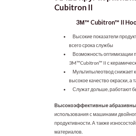
Cubitron II
3М™ Cubitron™ II H
Высокие показатели продукт
всего срока службы
Возможность оптимизации пр
3M™Cubitron™ II с керамиче
Мультипылеотвод снижает ко
высокое качество окраски, а
Служат дольше, работают бы
Высокоэффективные абразивные к
использования с машинами двойног
продуктивности. А также износостой
материалов.