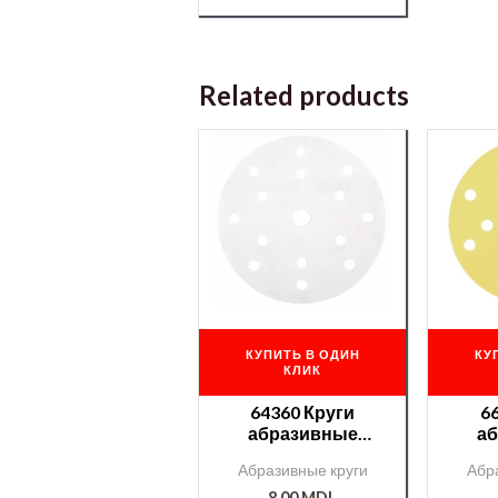
Related products
КУПИТЬ В ОДИН
КУ
КЛИК
64360 Круги
6
абразивные
а
Roberlo GOVA II
Rob
Абразивные круги
Абр
15отв. P80
PLUS
8,00
MDL