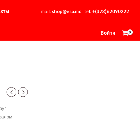
mail:
shop@esa.md
tel:
+(373)62090222
АКТЫ
Войти
руг
ералом