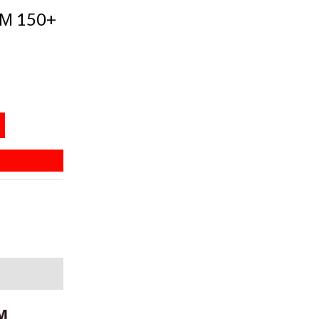
3М 150+
м