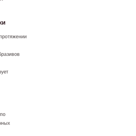
ки
 протяжении
бразивов
рует
 по
очных