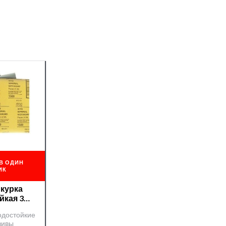
В ОДИН
ИК
Шкурка
йкая 3М
 №2500
одостойкие
зивы