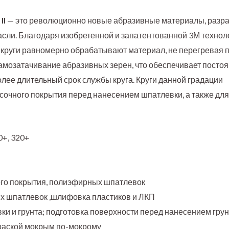
II
— это революционно новые абразивные материалы, разр
сли. Благодаря изобретенной и запатентованной 3М технол
круги равномерно обрабатывают материал, не перегревая п
амозатачивание абразивных зерен, что обеспечивает посто
олее длительный срок службы круга. Круги данной градации
сочного покрытия перед нанесением шпатлевки, а также дл
0+, 320+
ого покрытия, полиэфирных шпатлевок
ых шпатлевок ,шлифовка пластиков и ЛКП
ки и грунта; подготовка поверхности перед нанесением грун
краской мокрым по-мокрому