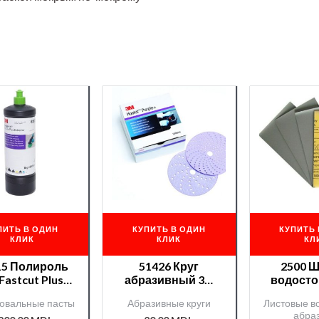
ПИТЬ В ОДИН
КУПИТЬ В ОДИН
КУПИТЬ 
КЛИК
КЛИК
КЛ
15 Полироль
51426 Круг
2500 
Fastcut Plus
абразивный 3М
водосто
Extreme
320+ серия 737U с
Magic
овальные пасты
Абразивные круги
Листовые в
минералом
абра