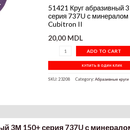
737U
51421 Круг абразивный 
с
серия 737U с минералом
минералом
Cubitron II
Cubitron
20,00
MDL
II
quantity
ADD TO CART
КУПИТЬ В ОДИН КЛИК
SKU:
23208
Category:
Абразивные круги
on
ый 3М 150+ серия 737U с минерало