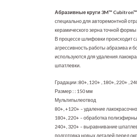
Абразивные круги 3M™ Cubitron™ 
специально для авторемонтной отра
керамического зерна точной формы 
В процессе шлифовки происходит с
агрессивность работы абразива и б
используются для удаления лакокра
шпатлевки.
Градации :80+, 120+ , 180+, 220+ , 24
Размер : : 150 мм
Мультипылеотвод
80+, +120+ – удаление лакокрасочн
180+, 220+ – обработка полиэфирн
240+, 320+ – выравнивание шпатлев
подготовка новых деталей перед о