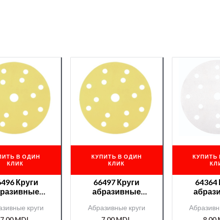
ПИТЬ В ОДИН
КУПИТЬ В ОДИН
КУПИТЬ 
КЛИК
КЛИК
КЛ
6496 Круги
66497 Круги
64364
бразивные
абразивные
абраз
erlo ENERGY
Roberlo ENERGY
Roberlo 
азивные круги
Абразивные круги
Абразивн
 15отв. P220
PLUS 15отв. P240
15отв
7,00
MDL
7,00
MDL
8,00