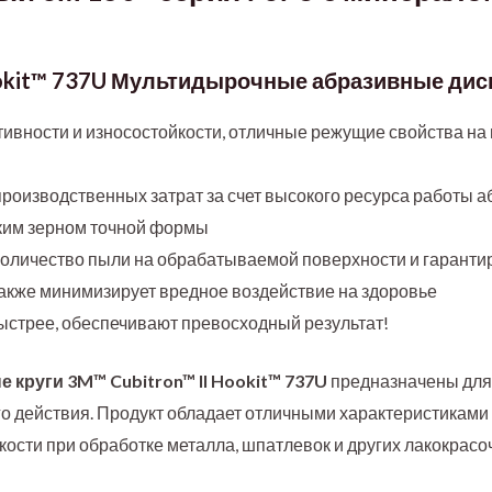
ookit™ 737U Мультидырочные абразивные дис
ивности и износостойкости, отличные режущие свойства на
оизводственных затрат за счет высокого ресурса работы а
ским зерном точной формы
личество пыли на обрабатываемой поверхности и гаранти
 также минимизирует вредное воздействие на здоровье
стрее, обеспечивают превосходный результат!
руги 3M™ Cubitron™ II Hookit™ 737U
предназначены для
о действия. Продукт обладает отличными характеристиками
кости при обработке металла, шпатлевок и других лакокрас