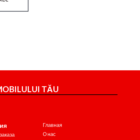
OBILULUI TĂU
Главная
ия
О нас
заказа