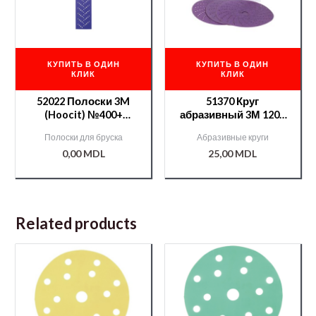
КУПИТЬ В ОДИН
КУПИТЬ В ОДИН
КЛИК
КЛИК
52022 Полоски 3M
51370 Круг
(Hoocit) №400+
абразивный 3М 120+
серия 737U Cubitron
серия 737U с
Полоски для бруска
Абразивные круги
II
минералом Cubitron
0,00
MDL
25,00
MDL
II
Related products