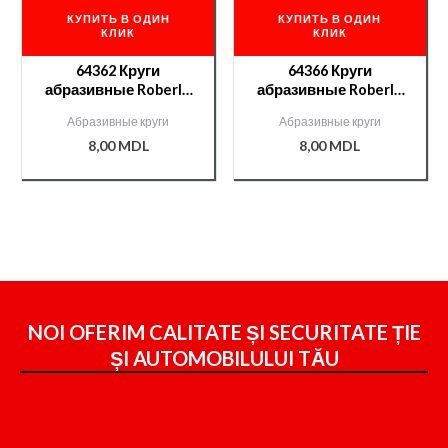
КУПИТЬ В ОДИН
КУПИТЬ В ОДИН
КЛИК
КЛИК
64362 Круги
64366 Круги
абразивные Roberlo
абразивные Roberlo
GOVA II 15отв. P120
GOVA II 15отв. P240
Абразивные круги
Абразивные круги
8,00
MDL
8,00
MDL
NOI OFERIM CALITATE ȘI SECURITATE ȚIE
ȘI
AUTOMOBILULUI TĂU