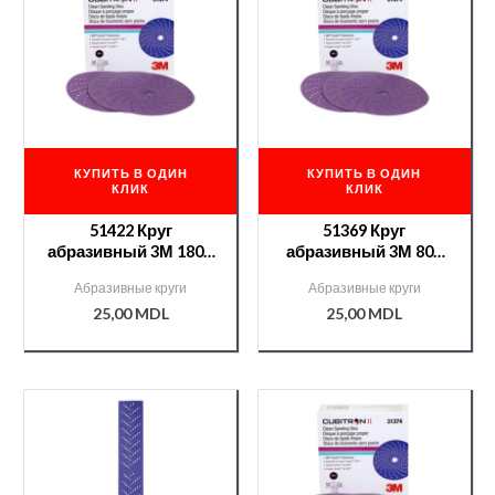
КУПИТЬ В ОДИН
КУПИТЬ В ОДИН
КЛИК
КЛИК
51422 Круг
51369 Круг
абразивный 3М 180+
абразивный 3М 80+
серия 737U с
серия 737U с
Абразивные круги
Абразивные круги
минералом Cubitron
минералом Cubitron
25,00
MDL
25,00
MDL
II
II