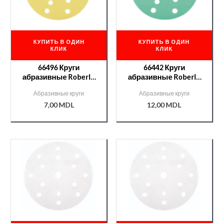
КУПИТЬ В ОДИН
КУПИТЬ В ОДИН
КЛИК
КЛИК
66496 Круги
66442 Круги
абразивные Roberlo
абразивные Roberlo
ENERGY PLUS 15отв.
FINISH velcro 15отв.
Абразивные круги
Абразивные круги
P220
P1200
7,00
MDL
12,00
MDL