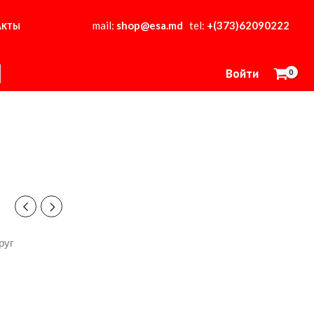
mail:
shop@esa.md
tel:
+(373)62090222
АКТЫ
Войти
руг