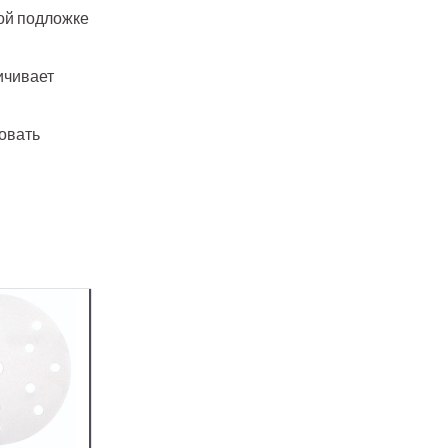
ой подложке
ичивает
овать