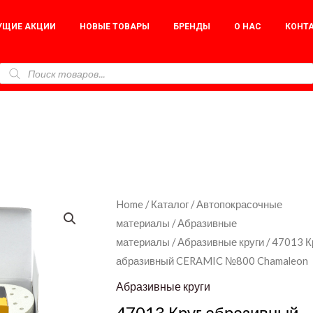
УЩИЕ АКЦИИ
НОВЫЕ ТОВАРЫ
БРЕНДЫ
О НАС
КОНТ
47013
Home
/
Каталог
/
Автопокрасочные
материалы
/
Абразивные
Круг
материалы
/
Абразивные круги
/ 47013 К
абразивный
абразивный CERAMIC №800 Chamaleon
CERAMIC
№800
Абразивные круги
Chamaleon
47013 Круг абразивный