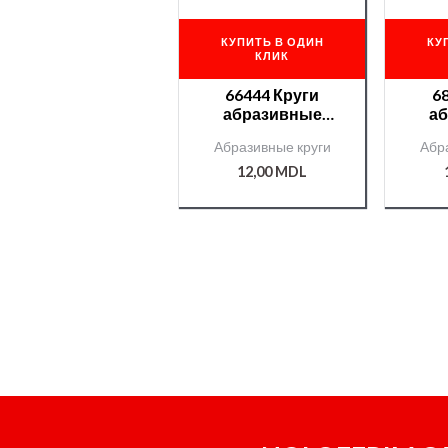
КУПИТЬ В ОДИН
КУ
КЛИК
66444 Круги
6
абразивные
а
Roberlo FINISH
Rober
Абразивные круги
Абр
velcro без отв.
1
P2000
12,00
MDL