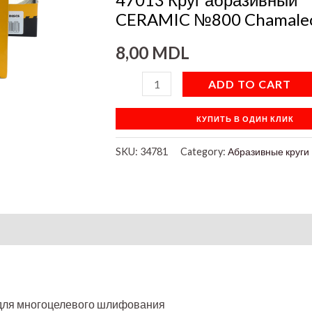
quantity
CERAMIC №800 Chamale
8,00
MDL
ADD TO CART
КУПИТЬ В ОДИН КЛИК
SKU:
34781
Category:
Абразивные круги
 для многоцелевого шлифования