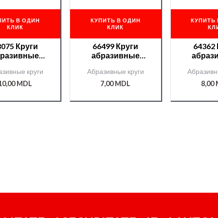
ПИТЬ В ОДИН
КУПИТЬ В ОДИН
КУПИТЬ 
КЛИК
КЛИК
КЛ
8075 Круги
66499 Круги
64362
бразивные
абразивные
абраз
lo LUX velcro
Roberlo ENERGY
Roberlo 
азивные круги
Абразивные круги
Абразивн
5отв. P80
PLUS 15отв. P400
15отв
10,00
MDL
7,00
MDL
8,00