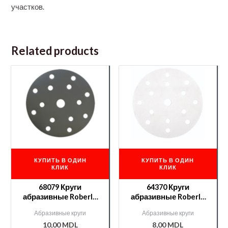
участков.
Related products
КУПИТЬ В ОДИН
КУПИТЬ В ОДИН
КЛИК
КЛИК
68079 Круги
64370 Круги
абразивные Roberlo
абразивные Roberlo
LUX velcro 15отв.
GOVA II 15отв. P400
Абразивные круги
Абразивные круги
P240
10,00
MDL
8,00
MDL