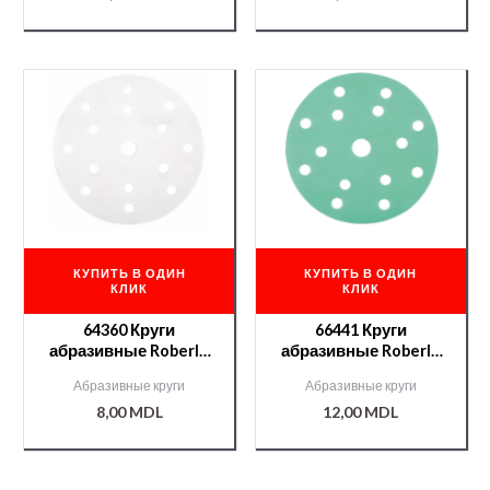
КУПИТЬ В ОДИН
КУПИТЬ В ОДИН
КЛИК
КЛИК
64360 Круги
66441 Круги
абразивные Roberlo
абразивные Roberlo
GOVA II 15отв. P80
FINISH velcro 15отв.
Абразивные круги
Абразивные круги
P1000
8,00
MDL
12,00
MDL