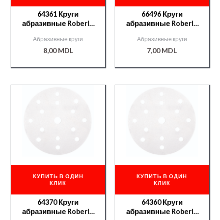
64361 Круги
66496 Круги
абразивные Roberlo
абразивные Roberlo
GOVA II 15отв. P100
ENERGY PLUS 15отв.
Абразивные круги
Абразивные круги
P220
8,00
MDL
7,00
MDL
КУПИТЬ В ОДИН
КУПИТЬ В ОДИН
КЛИК
КЛИК
64370 Круги
64360 Круги
абразивные Roberlo
абразивные Roberlo