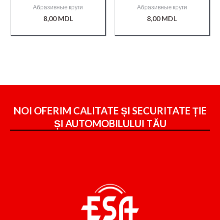
GOVA II 15отв. P400
GOVA II 15отв. P80
Абразивные круги
Абразивные круги
8,00
MDL
8,00
MDL
NOI OFERIM CALITATE ȘI SECURITATE ȚIE
ȘI
AUTOMOBILULUI TĂU