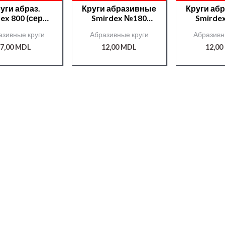
уги абраз.
Круги абразивные
Круги аб
ex 800 (серия
Smirdex №180
Smirde
10) 150мм
«сетка» (серия
«сетка»
азивные круги
Абразивные круги
Абразивн
./000007221/
750) 150мм
750) 
/000007200/
/0000
7,00
MDL
12,00
MDL
12,00