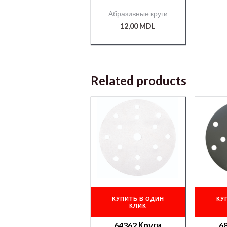
«сетка» (серия
Абразивные круги
750) 150мм
/000007202/
12,00
MDL
Related products
КУПИТЬ В ОДИН
КУ
КЛИК
64362 Круги
6