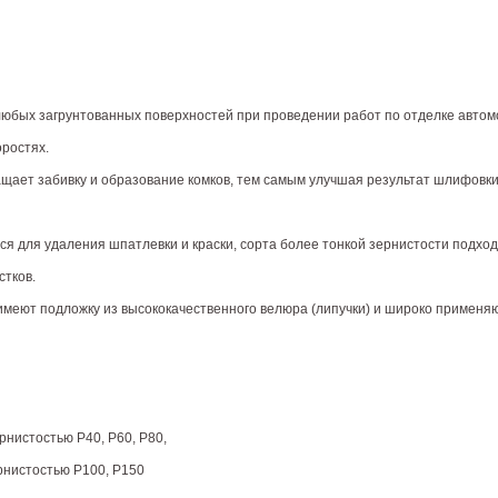
юбых загрунтованных поверхностей при проведении работ по отделке автом
ростях.
ает забивку и образование комков, тем самым улучшая результат шлифовки
я для удаления шпатлевки и краски, сорта более тонкой зернистости подход
тков.
 имеют подложку из высококачественного велюра (липучки) и широко применяю
ернистостью P40, P60, P80,
ернистостью P100, P150