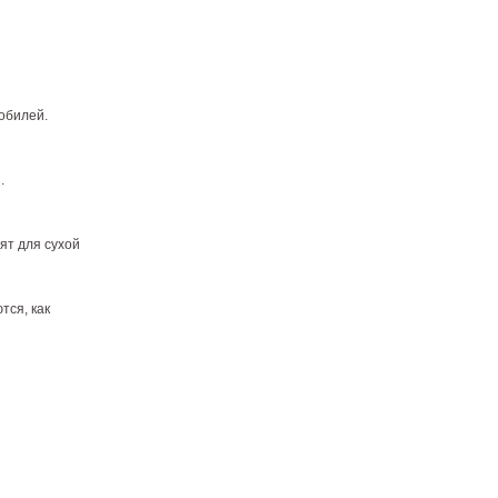
обилей.
.
ят для сухой
тся, как