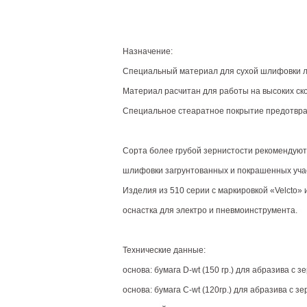
Назначение:
Специальный материал для сухой шлифовки л
Материал расчитан для работы на высоких ско
Специальное стеаратное покрытие предотвращ
Сорта более грубой зернистости рекомендуютс
шлифовки загрунтованных и покрашенных учас
Изделия из 510 серии с маркировкой «Velcto»
оснастка для электро и пневмоинструмента.
Технические данные:
основа: бумага D-wt (150 гр.) для абразива с з
основа: бумага С-wt (120гр.) для абразива с з