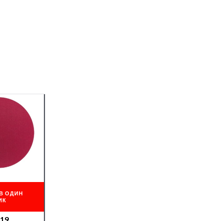
В ОДИН
ИК
519