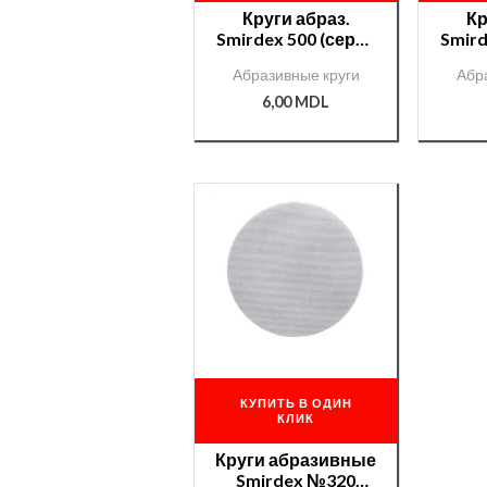
Круги абраз.
Кр
Smirdex 500 (серия
Smird
510) 150мм
5
Абразивные круги
Абр
7отв./000007219/
7отв
6,00
MDL
КУПИТЬ В ОДИН
КЛИК
Круги абразивные
Smirdex №320