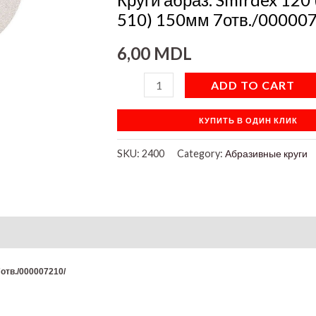
150мм
510) 150мм 7отв./00000
7отв./000007210/
6,00
MDL
quantity
ADD TO CART
КУПИТЬ В ОДИН КЛИК
SKU:
2400
Category:
Абразивные круги
on
7отв./000007210/