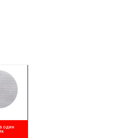
В ОДИН
ИК