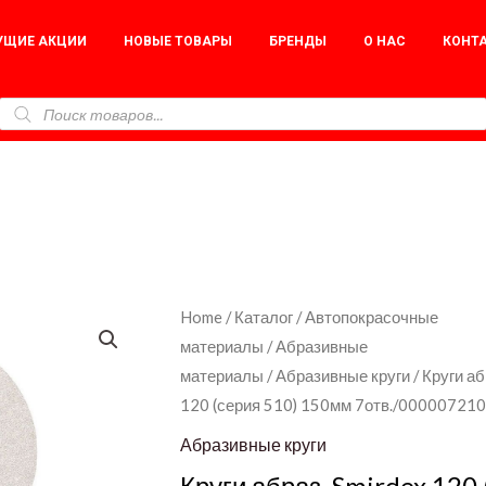
УЩИЕ АКЦИИ
НОВЫЕ ТОВАРЫ
БРЕНДЫ
О НАС
КОНТ
Круги
Home
/
Каталог
/
Автопокрасочные
материалы
/
Абразивные
абраз.
материалы
/
Абразивные круги
/ Круги аб
Smirdex
120 (серия 510) 150мм 7отв./000007210
120
(серия
Абразивные круги
510)
Круги абраз. Smirdex 120