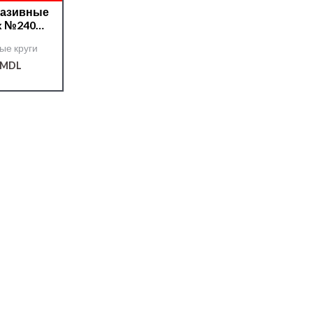
разивные
x №240
 (серия
ые круги
150мм
07201/
MDL