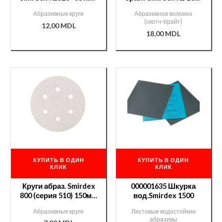
(серия 750) 150мм
150*230мм (золотой)
Абразивные круги
Абразивное волокно
/000007202/
(скотч-брайт)
12,00
MDL
18,00
MDL
КУПИТЬ В ОДИН
КУПИТЬ В ОДИН
КЛИК
КЛИК
Круги абраз. Smirdex
000001635 Шкурка
800 (серия 510) 150мм
вод.Smirdex 1500
7отв./000007221/
Абразивные круги
Листовые водостойкие
абразивы