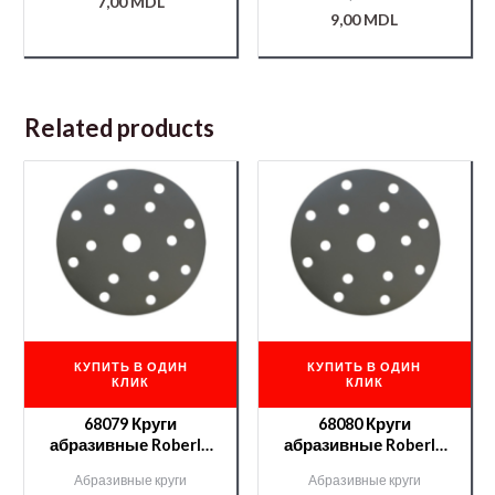
7,00
MDL
9,00
MDL
Related products
КУПИТЬ В ОДИН
КУПИТЬ В ОДИН
КЛИК
КЛИК
68079 Круги
68080 Круги
абразивные Roberlo
абразивные Roberlo
LUX velcro 15отв.
LUX velcro 15отв.
Абразивные круги
Абразивные круги
P240
P320