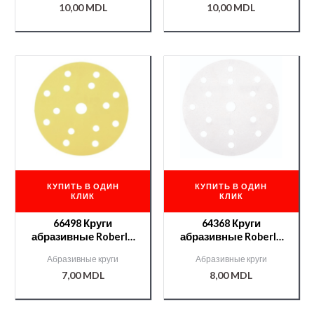
10,00
MDL
10,00
MDL
КУПИТЬ В ОДИН
КУПИТЬ В ОДИН
КЛИК
КЛИК
66498 Круги
64368 Круги
абразивные Roberlo
абразивные Roberlo
ENERGY PLUS 15отв.
GOVA II 15отв. P320
Абразивные круги
Абразивные круги
P320
7,00
MDL
8,00
MDL