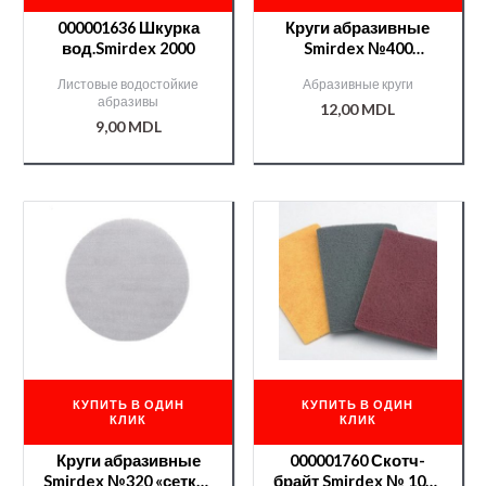
000001636 Шкурка
Круги абразивные
вод.Smirdex 2000
Smirdex №400
«сетка»(серия 750)
Листовые водостойкие
Абразивные круги
150мм/000007203/
абразивы
12,00
MDL
9,00
MDL
КУПИТЬ В ОДИН
КУПИТЬ В ОДИН
КЛИК
КЛИК
Круги абразивные
000001760 Скотч-
Smirdex №320 «сетка»
брайт Smirdex № 1000