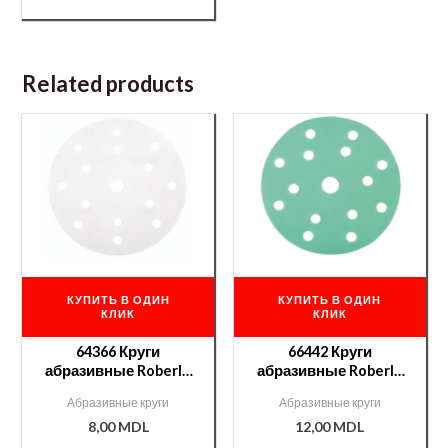
Related products
КУПИТЬ В ОДИН
КУПИТЬ В ОДИН
КЛИК
КЛИК
64366 Круги
66442 Круги
абразивные Roberlo
абразивные Roberlo
GOVA II 15отв. P240
FINISH velcro 15отв.
Абразивные круги
Абразивные круги
P1200
8,00
MDL
12,00
MDL