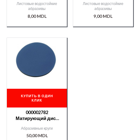
Листовые водостойкие
Листовые водостойкие
абразивы
абразивы
8,00
MDL
9,00
MDL
КУПИТЬ В ОДИН
КЛИК
000002782
Матирующий диск
(Abralon) Trizact
Абразивные круги
Smirdex № 3000
50,00
MDL