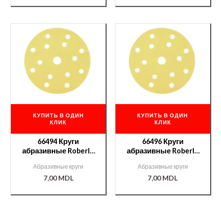
КУПИТЬ В ОДИН
КУПИТЬ В ОДИН
КЛИК
КЛИК
66494 Круги
66496 Круги
абразивные Roberlo
абразивные Roberlo
ENERGY PLUS 15отв.
ENERGY PLUS 15отв.
Абразивные круги
Абразивные круги
P150
P220
7,00
MDL
7,00
MDL