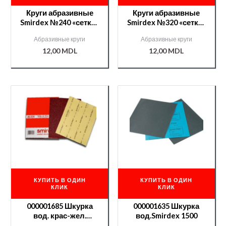
Круги абразивные
Круги абразивные
Smirdex №240 «сетка»
Smirdex №320 «сетка»
(серия 750) 150мм
(серия 750) 150мм
Абразивные круги
Абразивные круги
/000007201/
/000007202/
12,00
MDL
12,00
MDL
КУПИТЬ В ОДИН
КУПИТЬ В ОДИН
КЛИК
КЛИК
000001685 Шкурка
000001635 Шкурка
вод. крас-жел.
вод.Smirdex 1500
Smirdex 600