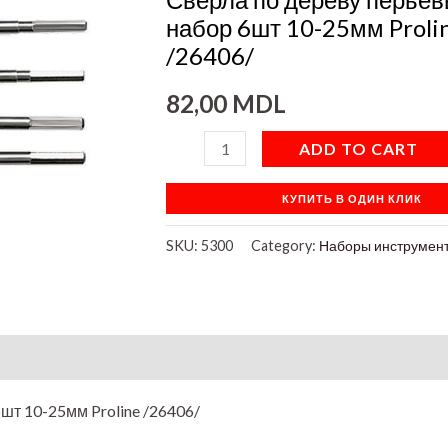
10-
набор 6шт 10-25мм Proli
25мм
/26406/
Proline
82,00
MDL
/26406/
quantity
ADD TO CART
КУПИТЬ В ОДИН КЛИК
SKU:
5300
Category:
Наборы инструмен
on
шт 10-25мм Proline /26406/