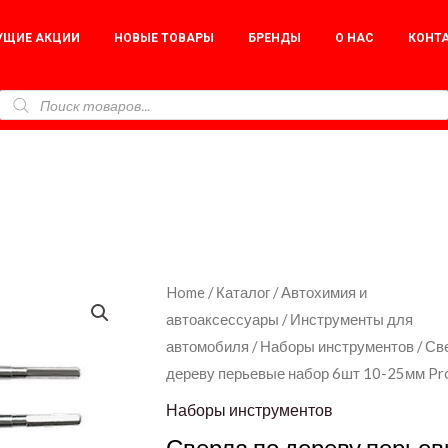
УЩИЕ АКЦИИ
НОВЫЕ ТОВАРЫ
БРЕНДЫ
О НАС
КОНТ
Сверла
Home
/
Каталог
/
Автохимия и
автоаксессуары
/
Инструменты для
по
автомобиля
/
Наборы инструментов
/ Св
дереву
дереву перьевые набор 6шт 10-25мм Pro
перьевые
набор
Наборы инструментов
6шт
Сверла по дереву перье