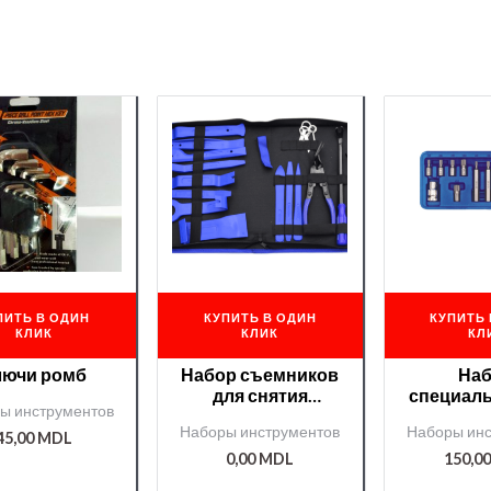
ПИТЬ В ОДИН
КУПИТЬ В ОДИН
КУПИТЬ 
КЛИК
КЛИК
КЛ
лючи ромб
Набор съемников
На
для снятия
специал
ы инструментов
обшивки и
SPLINE в
Наборы инструментов
Наборы инс
магнитолы 20шт
боксе
45,00
MDL
/G02578/
0,00
MDL
150,0