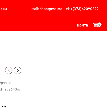
mail:
shop@esa.md
tel:
+(373)62090222
АКТЫ
Войти
ерла по
line /26406/
вые