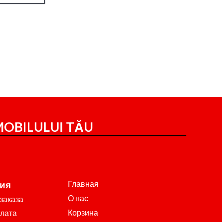
OBILULUI TĂU
Главная
ия
О нас
заказа
Корзина
плата