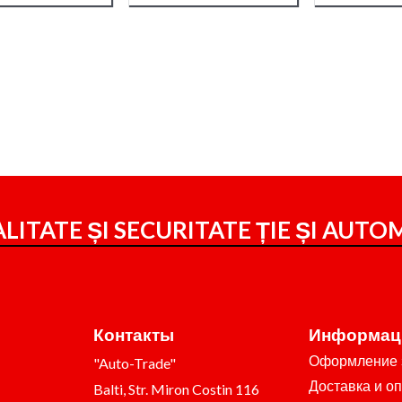
LITATE ȘI SECURITATE ȚIE ȘI
AUTOM
Контакты
Информац
Оформление 
"Auto-Trade"
Доставка и о
Balti, Str. Miron Costin 116