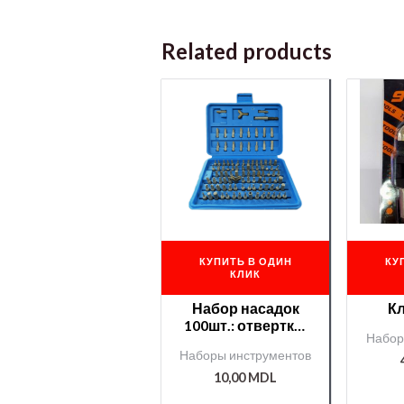
Related products
КУПИТЬ В ОДИН
КУ
КЛИК
Набор насадок
К
100шт.: отвертки,
Набор
шестигранники,
Наборы инструментов
звездочки и
другие
10,00
MDL