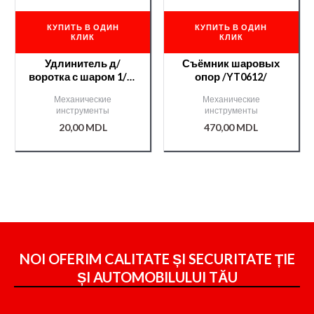
КУПИТЬ В ОДИН
КУПИТЬ В ОДИН
КЛИК
КЛИК
Удлинитель д/
Съёмник шаровых
воротка с шаром 1/4″
опор /YT0612/
102мм /YT1431/
Механические
Механические
инструменты
инструменты
20,00
MDL
470,00
MDL
NOI OFERIM CALITATE ȘI SECURITATE ȚIE
ȘI
AUTOMOBILULUI TĂU