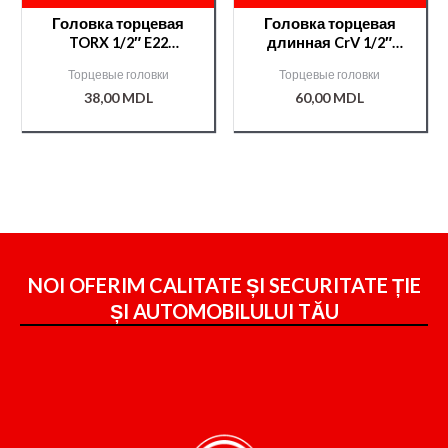
Головка торцевая
Головка торцевая
TORX 1/2″ E22
длинная CrV 1/2″
/YT05227/
21мм /YT1234/
Торцевые головки
Торцевые головки
38,00
MDL
60,00
MDL
NOI OFERIM CALITATE ȘI SECURITATE ȚIE
ȘI
AUTOMOBILULUI TĂU