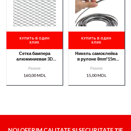
КУПИТЬ В ОДИН
КУПИТЬ В ОДИН
КЛИК
КЛИК
Сетка бампера
Никель самоклейка
алюминиевая 3D
в рулоне 8mm*15m
средняя 1000x33cm
«ART» /B193/
Разное
Разное
160,00
MDL
15,00
MDL
NOI OFERIM CALITATE ȘI SECURITATE ȚIE