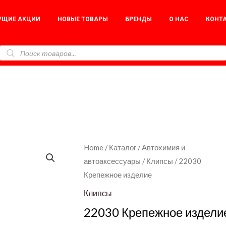
УЩИЕ АКЦИИ
НОВЫЕ ТОВАРЫ
БРЕНДЫ
О НАС
КОНТ
22030
Home
/
Каталог
/
Автохимия и
автоаксессуары
/
Клипсы
/ 22030
Крепежное
Крепежное изделие
изделие
quantity
Клипсы
22030 Крепежное издели