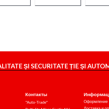
LITATE ȘI SECURITATE ȚIE ȘI
AUTOM
Контакты
Информац
Оформление 
"Auto-Trade"
Доставка и о