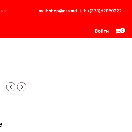
mail:
shop@esa.md
tel:
+(373)62090222
АКТЫ
Войти
е