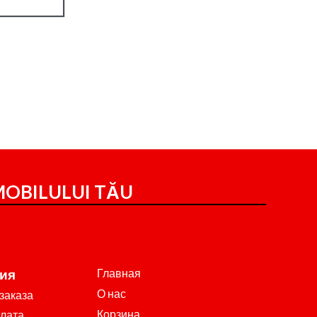
OBILULUI TĂU
Главная
ия
О нас
заказа
Корзина
плата