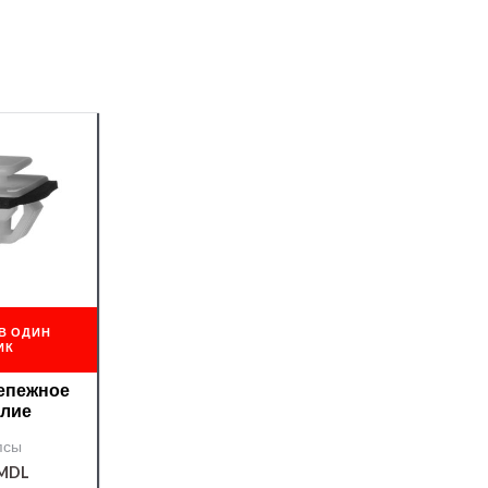
В ОДИН
ИК
репежное
елие
псы
MDL