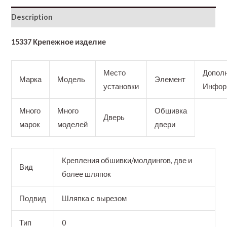
Description
15337 Крепежное изделие
Место
Допол
Марка
Модель
Элемент
установки
Инфор
Много
Много
Обшивка
Дверь
марок
моделей
двери
Крепления обшивки/молдингов, две и
Вид
более шляпок
Подвид
Шляпка с вырезом
Тип
0