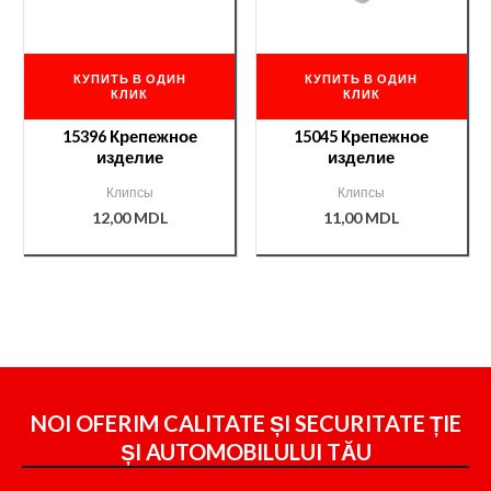
КУПИТЬ В ОДИН
КУПИТЬ В ОДИН
КЛИК
КЛИК
15396 Крепежное
15045 Крепежное
изделие
изделие
Клипсы
Клипсы
12,00
MDL
11,00
MDL
NOI OFERIM CALITATE ȘI SECURITATE ȚIE
ȘI
AUTOMOBILULUI TĂU