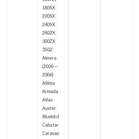
180SX
200SX
240SX
280ZX
300ZX
350Z
Almera
(2000 —
2006)
Altima
Armada
Atlas
Auster
Bluebird
Cabstar
Caravan