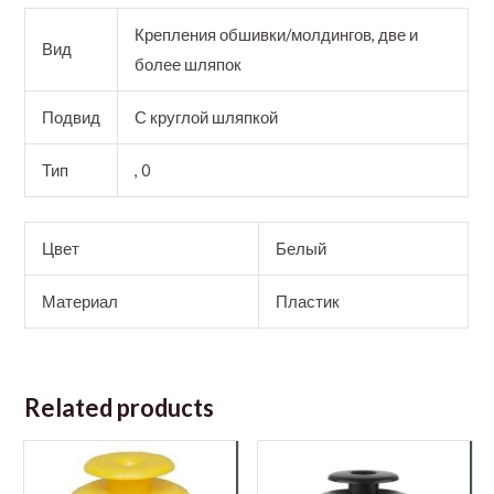
Крепления обшивки/молдингов, две и
Вид
более шляпок
Подвид
С круглой шляпкой
Тип
, 0
Цвет
Белый
Материал
Пластик
Related products