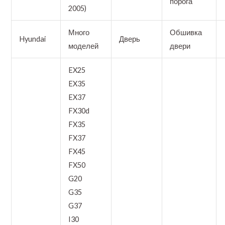
порога
2005)
Много
Обшивка
Hyundai
Дверь
моделей
двери
EX25
EX35
EX37
FX30d
FX35
FX37
FX45
FX50
G20
G35
G37
I30