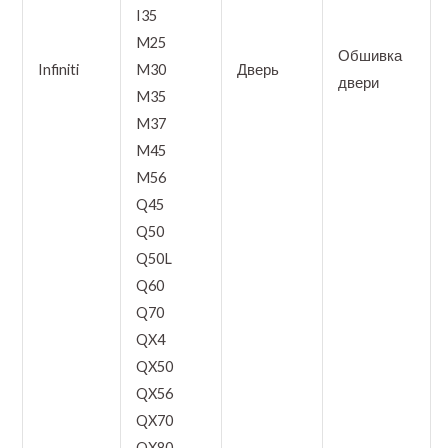
I35
M25
Обшивка
Infiniti
M30
Дверь
двери
M35
M37
M45
M56
Q45
Q50
Q50L
Q60
Q70
QX4
QX50
QX56
QX70
QX80