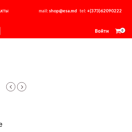
mail:
shop@esa.md
tel:
+(373)62090222
АКТЫ
Войти
е