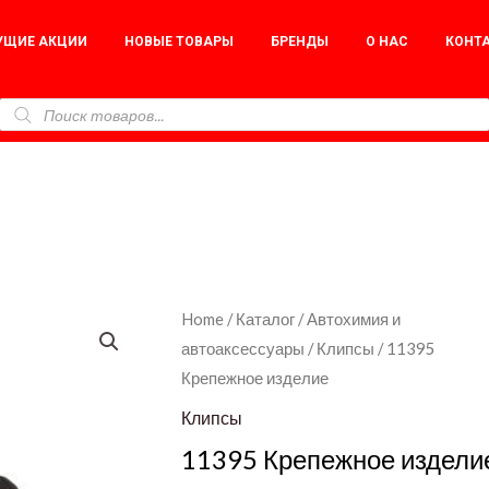
УЩИЕ АКЦИИ
НОВЫЕ ТОВАРЫ
БРЕНДЫ
О НАС
КОНТ
11395
Home
/
Каталог
/
Автохимия и
автоаксессуары
/
Клипсы
/ 11395
Крепежное
Крепежное изделие
изделие
quantity
Клипсы
11395 Крепежное издели