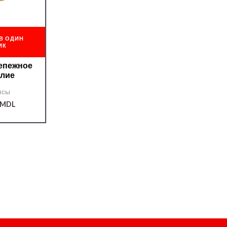
В ОДИН
ИК
репежное
елие
псы
MDL